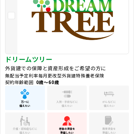
ドリームツリー
外貨建での保障と資産形成をご希望の方に
無配当予定利率毎月更改型外貨建特殊養老保険
契約年齢範囲
0歳～60歳
万一に
入院・手術などに
がんなどに
備えたい
備えたい
備えたい
介護・認知症などに
老後の資金を
教育資金を
備えたい
準備したい
準備したい