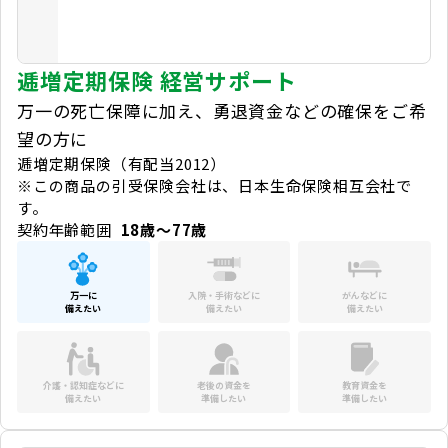
逓増定期保険 経営サポート
万一の死亡保障に加え、勇退資金などの確保をご希
望の方に
逓増定期保険（有配当2012）
※この商品の引受保険会社は、日本生命保険相互会社で
す。
契約年齢範囲
18歳～77歳
万一に
入院・手術などに
がんなどに
備えたい
備えたい
備えたい
介護・認知症などに
老後の資金を
教育資金を
備えたい
準備したい
準備したい