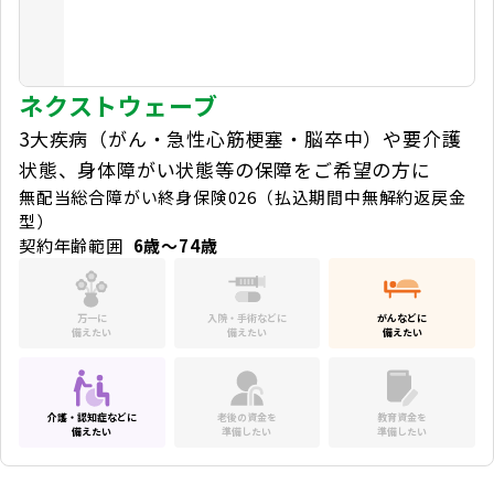
ネクストウェーブ
3大疾病（がん・急性心筋梗塞・脳卒中）や要介護
状態、身体障がい状態等の保障をご希望の方に
無配当総合障がい終身保険026（払込期間中無解約返戻金
型）
契約年齢範囲
6歳～74歳
万一に
入院・手術などに
がんなどに
備えたい
備えたい
備えたい
介護・認知症などに
老後の資金を
教育資金を
備えたい
準備したい
準備したい