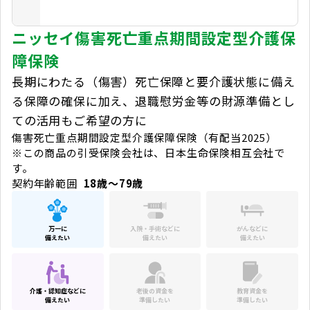
ニッセイ傷害死亡重点期間設定型介護保
障保険
長期にわたる（傷害）死亡保障と要介護状態に備え
る保障の確保に加え、退職慰労金等の財源準備とし
ての活用もご希望の方に
傷害死亡重点期間設定型介護保障保険（有配当2025）
※この商品の引受保険会社は、日本生命保険相互会社で
す。
契約年齢範囲
18歳～79歳
万一に
入院・手術などに
がんなどに
備えたい
備えたい
備えたい
介護・認知症などに
老後の資金を
教育資金を
備えたい
準備したい
準備したい