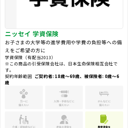
ニッセイ 学資保険
お子さまの大学等の進学費用や学費の負担等への備
えをご希望の方に
学資保険（有配当2013）
※この商品の引受保険会社は、日本生命保険相互会社で
す。
契約年齢範囲
ご契約者: 18歳～69歳、被保険者: 0歳～6
歳
万一に
入院・手術などに
がんなどに
備えたい
備えたい
備えたい
介護・認知症などに
老後の資金を
教育資金を