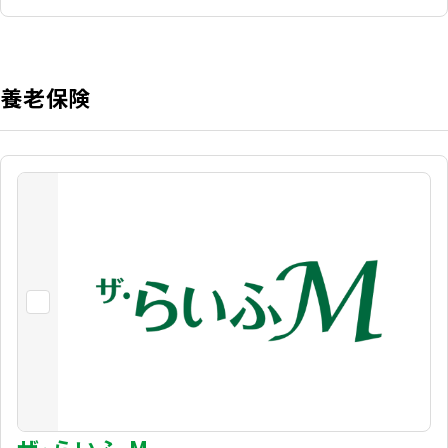
養老保険
ザ･らいふ-M