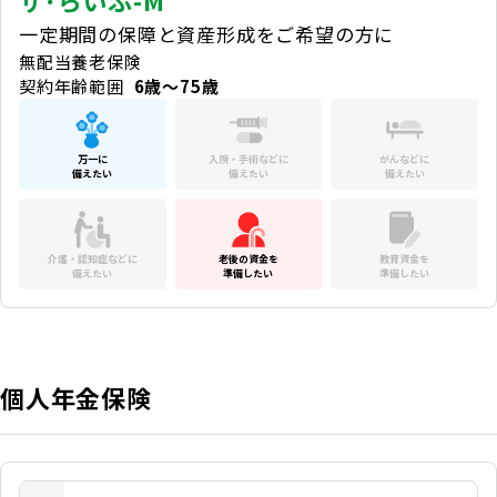
一定期間の保障と資産形成をご希望の方に
無配当養老保険
契約年齢範囲
6歳～75歳
万一に
入院・手術などに
がんなどに
備えたい
備えたい
備えたい
介護・認知症などに
老後の資金を
教育資金を
備えたい
準備したい
準備したい
個人年金保険