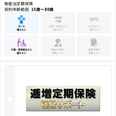
無配当定期保険
契約年齢範囲
15歳～80歳
万一に
入院・手術などに
がんなどに
備えたい
備えたい
備えたい
介護・認知症などに
老後の資金を
教育資金を
備えたい
準備したい
準備したい