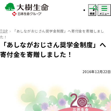
検索
メニュー
ログイン
TOP
「あしながおじさん奨学金制度」へ寄付金を寄贈しまし
た！
資料・見積り請求
「あしながおじさん奨学金制度」へ
寄付金を寄贈しました！
ご契約者さま
2016年12月22日
ご契約者さま トップ
保険をご検討のお客さま
お手続きのご案内
保険をご検討のお客さま トップ
法人のお客さま
保険金・給付金のお支払いについて