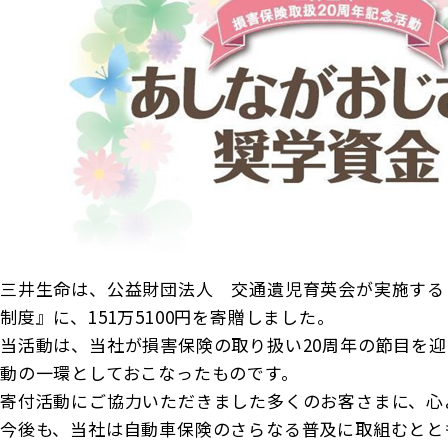
商品を選ぶ
法人のお客さま トップ
契約内容の確認・変更
知る・楽しむ
探してみよう！あなたにぴったりな保険
書類の再発行
各都道府県中小企業団体中央会の会員の
知る・楽しむ トップ
生命保険商品一覧
大樹生命について
満期保険金などのご請求
皆さま
損害保険商品
資金の引出し
大樹生命ブログ
福利厚生制度関連
大樹生命について トップ
よくある質問
お問合せ
保険料の払込み・貸付金のご返済
生命保険について知る
お金について知る
福利厚生制度等
マイナンバーカードによるお手続き
トップメッセージ
大樹あんしんナビゲーター
ガイドブック「団体保険における保険金・給付金
公的保障試算ツール
その他のお手続き
のご請求手続きとお支払いについて」
会社情報
三井生命は、公益財団法人 交通遺児育英会が実施する
相続税シミュレーション
ご契約者さま向けサービス
大樹 企業保険ダイレクトシステム（団体保険の
制度』に、151万5100円を寄贈しました。
業績案内
教育費シミュレーター
各種照会・お手続きサービス）
当活動は、当社が損害保険の取り扱い20周年の節目を
外貨建保険の円換算レートについて
動の一環としておこなったものです。
健康について知る
団体年金制度関連
お客さま本位の業務運営
寄付活動にご協力いただきました多くのお客さまに、心
諸利率のお知らせ
今後も、当社は自動車保険のさらなる普及に取組むとと
長生き診断
団体年金制度
サステナビリティ経営