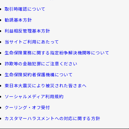
公的保障試算ツール
のご請求手続きとお支払いについて」
会社情報
取引時確認について
ご契約者さま向けサービス
相続税シミュレーション
大樹 企業保険ダイレクトシステム（団体保険の
勧誘基本方針
教育費シミュレーター
各種照会・お手続きサービス）
業績案内
外貨建保険の円換算レートについて
利益相反管理基本方針
健康について知る
団体年金制度関連
お客さま本位の業務運営
諸利率のお知らせ
当サイトご利用にあたって
長生き診断
団体年金制度
生命保険業務に関する指定紛争解決機関等について
サステナビリティ経営
お客さま宛通知「大樹生命からのお知ら
体内環境チェック
団体年金運用商品
詐欺等の金融犯罪にご注意ください
せ」について
機関投資家としての役割
確定給付企業年金オンラインサービス（CPBS）
認知症について知る
生命保険契約者保護機構について
生命保険料控除制度について
企業年金の事務再委託先変更について（契約者さ
東日本大震災により被災された皆さまへ
大樹生命 CM紹介
大樹の認知症サポートサービス
ま専用サイト）
Web版「ご契約のしおり－約款」
ソーシャルメディア利用規約
認知症コラム
企業保険特別勘定運用実績照会サービス
採用情報
クーリング・オフ受付
認知機能チェック
カスタマーハラスメントへの対応に関する方針
今月の九星マネー占い