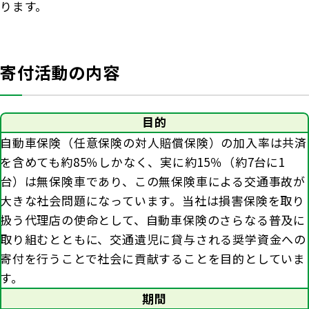
ります。
お客さま宛通知「大樹生命からのお知ら
団体年金運用商品
体内環境チェック
機関投資家としての役割
せ」について
確定給付企業年金オンラインサービス（CPBS）
認知症について知る
寄付活動の内容
大樹生命 CM紹介
生命保険料控除制度について
企業年金の事務再委託先変更について（契約者さ
大樹の認知症サポートサービス
ま専用サイト）
採用情報
Web版「ご契約のしおり－約款」
認知症コラム
企業保険特別勘定運用実績照会サービス
目的
自動車保険（任意保険の対人賠償保険）の加入率は共済
認知機能チェック
を含めても約85％しかなく、実に約15％（約7台に1
今月の九星マネー占い
台）は無保険車であり、この無保険車による交通事故が
大きな社会問題になっています。当社は損害保険を取り
大樹らいふ倶楽部紹介
扱う代理店の使命として、自動車保険のさらなる普及に
取り組むとともに、交通遺児に貸与される奨学資金への
寄付を行うことで社会に貢献することを目的としていま
す。
期間