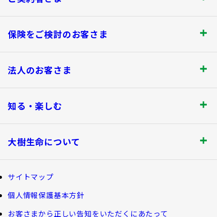
ご契約者さま トップ
保険をご検討のお客さま
お手続きのご案内
保険をご検討のお客さま トップ
法人のお客さま
保険金・給付金のお支払いについて
商品を選ぶ
法人のお客さま トップ
契約内容の確認・変更
知る・楽しむ
書類の再発行
探してみよう！あなたにぴったりな保険
各都道府県中小企業団体中央会の会員の
知る・楽しむ トップ
満期保険金などのご請求
生命保険商品一覧
大樹生命について
皆さま
資金の引出し
損害保険商品
大樹生命ブログ
大樹生命について トップ
保険料の払込み・貸付金のご返済
福利厚生制度関連
サイトマップ
生命保険について知る
マイナンバーカードによるお手続き
お金について知る
個人情報保護基本方針
福利厚生制度等
大樹あんしんナビゲーター
トップメッセージ
その他のお手続き
お客さまから正しい告知をいただくにあたって
ガイドブック「団体保険における保険金・給付金