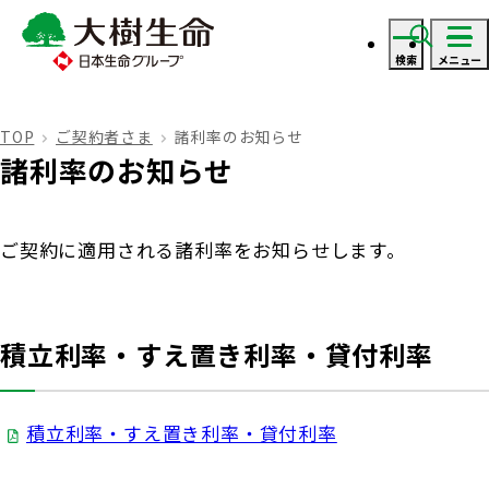
検索
メニュー
ログイン
TOP
ご契約者さま
諸利率のお知らせ
諸利率のお知らせ
資料・見積り請求
ご契約に適用される諸利率をお知らせします。
ご契約者さま
ご契約者さま トップ
保険をご検討のお客さま
積立利率・すえ置き利率・貸付利率
お手続きのご案内
保険をご検討のお客さま トップ
法人のお客さま
積立利率・すえ置き利率・貸付利率
保険金・給付金のお支払いについて