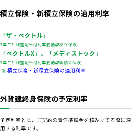
商品を選ぶ
法人のお客さま トップ
契約内容の確認・変更
知る・楽しむ
積立保険・新積立保険の適用利率
探してみよう！あなたにぴったりな保険
書類の再発行
各都道府県中小企業団体中央会の会員の
知る・楽しむ トップ
生命保険商品一覧
大樹生命について
満期保険金などのご請求
皆さま
「ザ・ベクトル」
損害保険商品
資金の引出し
大樹生命ブログ
3年ごと利差配当付利率変動型積立保険
福利厚生制度関連
大樹生命について トップ
よくある質問
お問合せ
保険料の払込み・貸付金のご返済
生命保険について知る
「ベクトルX」、「メディストック」
お金について知る
福利厚生制度等
3年ごと利差配当付利率変動型新積立保険
マイナンバーカードによるお手続き
トップメッセージ
大樹あんしんナビゲーター
積立保険・新積立保険の適用利率
ガイドブック「団体保険における保険金・給付金
公的保障試算ツール
その他のお手続き
のご請求手続きとお支払いについて」
会社情報
相続税シミュレーション
ご契約者さま向けサービス
大樹 企業保険ダイレクトシステム（団体保険の
外貨建終身保険の予定利率
業績案内
教育費シミュレーター
各種照会・お手続きサービス）
外貨建保険の円換算レートについて
健康について知る
団体年金制度関連
お客さま本位の業務運営
予定利率とは、ご契約の責任準備金を積み立てる際に適
諸利率のお知らせ
長生き診断
団体年金制度
用する利率です。
サステナビリティ経営