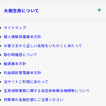
書類の再発行
探してみよう！あなたにぴったりな保険
各都道府県中小企業団体中央会の会員の
知る・楽しむ トップ
満期保険金などのご請求
生命保険商品一覧
大樹生命について
皆さま
資金の引出し
損害保険商品
大樹生命ブログ
大樹生命について トップ
保険料の払込み・貸付金のご返済
福利厚生制度関連
サイトマップ
生命保険について知る
マイナンバーカードによるお手続き
お金について知る
個人情報保護基本方針
福利厚生制度等
大樹あんしんナビゲーター
トップメッセージ
その他のお手続き
お客さまから正しい告知をいただくにあたって
ガイドブック「団体保険における保険金・給付金
公的保障試算ツール
のご請求手続きとお支払いについて」
会社情報
取引時確認について
ご契約者さま向けサービス
相続税シミュレーション
大樹 企業保険ダイレクトシステム（団体保険の
勧誘基本方針
教育費シミュレーター
各種照会・お手続きサービス）
業績案内
外貨建保険の円換算レートについて
利益相反管理基本方針
健康について知る
団体年金制度関連
お客さま本位の業務運営
諸利率のお知らせ
当サイトご利用にあたって
長生き診断
団体年金制度
生命保険業務に関する指定紛争解決機関等について
サステナビリティ経営
お客さま宛通知「大樹生命からのお知ら
体内環境チェック
団体年金運用商品
詐欺等の金融犯罪にご注意ください
せ」について