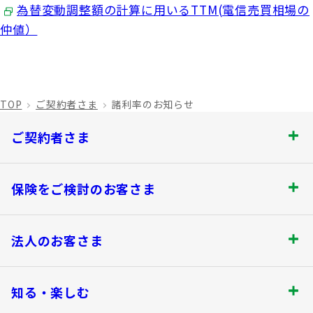
為替変動調整額の計算に用いるTTM(電信売買相場の
仲値）
TOP
ご契約者さま
諸利率のお知らせ
ご契約者さま
ご契約者さま トップ
保険をご検討のお客さま
お手続きのご案内
保険をご検討のお客さま トップ
法人のお客さま
保険金・給付金のお支払いについて
商品を選ぶ
法人のお客さま トップ
契約内容の確認・変更
知る・楽しむ