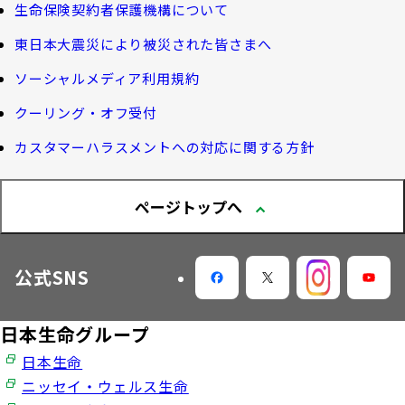
機関投資家としての役割
確定給付企業年金オンラインサービス（CPBS）
認知症について知る
生命保険契約者保護機構について
生命保険料控除制度について
企業年金の事務再委託先変更について（契約者さ
東日本大震災により被災された皆さまへ
大樹生命 CM紹介
大樹の認知症サポートサービス
ま専用サイト）
Web版「ご契約のしおり－約款」
ソーシャルメディア利用規約
認知症コラム
企業保険特別勘定運用実績照会サービス
採用情報
クーリング・オフ受付
認知機能チェック
カスタマーハラスメントへの対応に関する方針
今月の九星マネー占い
ページトップへ
大樹らいふ倶楽部紹介
公式SNS
日本生命グループ
日本生命
ニッセイ・ウェルス生命