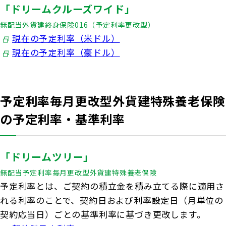
「ドリームクルーズワイド」
お客さま宛通知「大樹生命からのお知ら
団体年金運用商品
体内環境チェック
機関投資家としての役割
せ」について
無配当外貨建終身保険016（予定利率更改型）
確定給付企業年金オンラインサービス（CPBS）
認知症について知る
現在の予定利率（米ドル）
大樹生命 CM紹介
現在の予定利率（豪ドル）
生命保険料控除制度について
企業年金の事務再委託先変更について（契約者さ
大樹の認知症サポートサービス
ま専用サイト）
採用情報
Web版「ご契約のしおり－約款」
認知症コラム
企業保険特別勘定運用実績照会サービス
予定利率毎月更改型外貨建特殊養老保険
認知機能チェック
の予定利率・基準利率
今月の九星マネー占い
「ドリームツリー」
大樹らいふ倶楽部紹介
無配当予定利率毎月更改型外貨建特殊養老保険
予定利率とは、ご契約の積立金を積み立てる際に適用さ
れる利率のことで、契約日および利率設定日（月単位の
契約応当日）ごとの基準利率に基づき更改します。