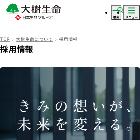
検索
メニュー
ログイン
TOP
大樹生命について
採用情報
採用情報
資料・見積り請求
ご契約者さま
ご契約者さま トップ
保険をご検討のお客さま
お手続きのご案内
保険をご検討のお客さま トップ
法人のお客さま
保険金・給付金のお支払いについて