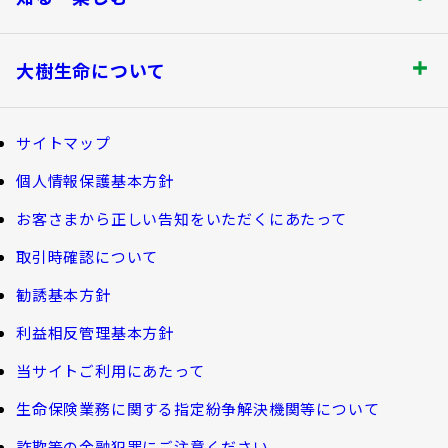
書類の再発行
探してみよう！あなたにぴったりな保険
各都道府県中小企業団体中央会の会員の
知る・楽しむ トップ
満期保険金などのご請求
生命保険商品一覧
大樹生命について
皆さま
資金の引出し
損害保険商品
大樹生命ブログ
大樹生命について トップ
保険料の払込み・貸付金のご返済
福利厚生制度関連
サイトマップ
生命保険について知る
マイナンバーカードによるお手続き
お金について知る
個人情報保護基本方針
福利厚生制度等
大樹あんしんナビゲーター
トップメッセージ
その他のお手続き
お客さまから正しい告知をいただくにあたって
ガイドブック「団体保険における保険金・給付金
公的保障試算ツール
のご請求手続きとお支払いについて」
会社情報
取引時確認について
ご契約者さま向けサービス
相続税シミュレーション
大樹 企業保険ダイレクトシステム（団体保険の
勧誘基本方針
教育費シミュレーター
各種照会・お手続きサービス）
業績案内
外貨建保険の円換算レートについて
利益相反管理基本方針
健康について知る
団体年金制度関連
お客さま本位の業務運営
諸利率のお知らせ
当サイトご利用にあたって
長生き診断
団体年金制度
生命保険業務に関する指定紛争解決機関等について
サステナビリティ経営
お客さま宛通知「大樹生命からのお知ら
体内環境チェック
団体年金運用商品
詐欺等の金融犯罪にご注意ください