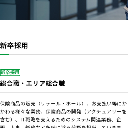
商品を選ぶ
法人のお客さま トップ
契約内容の確認・変更
知る・楽しむ
探してみよう！あなたにぴったりな保険
書類の再発行
各都道府県中小企業団体中央会の会員の
知る・楽しむ トップ
生命保険商品一覧
大樹生命について
満期保険金などのご請求
皆さま
損害保険商品
資金の引出し
大樹生命ブログ
新卒採用
福利厚生制度関連
大樹生命について トップ
よくある質問
お問合せ
保険料の払込み・貸付金のご返済
生命保険について知る
お金について知る
福利厚生制度等
マイナンバーカードによるお手続き
トップメッセージ
大樹あんしんナビゲーター
ガイドブック「団体保険における保険金・給付金
公的保障試算ツール
新卒採用
その他のお手続き
のご請求手続きとお支払いについて」
会社情報
総合職・エリア総合職
相続税シミュレーション
ご契約者さま向けサービス
大樹 企業保険ダイレクトシステム（団体保険の
業績案内
教育費シミュレーター
各種照会・お手続きサービス）
外貨建保険の円換算レートについて
保険商品の販売（リテール・ホール）、お支払い等にか
健康について知る
団体年金制度関連
お客さま本位の業務運営
かわる様々な業務、保険商品の開発（アクチュアリーを
諸利率のお知らせ
含む）、IT戦略を支えるためのシステム関連業務、企
長生き診断
団体年金制度
サステナビリティ経営
画、人事、総務など多岐に渡る分野を担当していきま