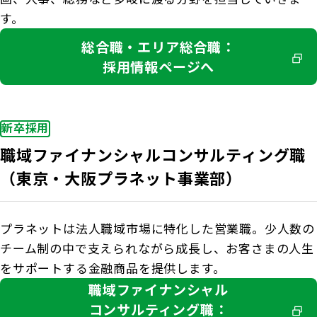
お客さま宛通知「大樹生命からのお知ら
団体年金運用商品
体内環境チェック
す。
機関投資家としての役割
せ」について
確定給付企業年金オンラインサービス（CPBS）
総合職・エリア総合職：
認知症について知る
採用情報ページへ
大樹生命 CM紹介
生命保険料控除制度について
企業年金の事務再委託先変更について（契約者さ
大樹の認知症サポートサービス
ま専用サイト）
採用情報
Web版「ご契約のしおり－約款」
認知症コラム
企業保険特別勘定運用実績照会サービス
新卒採用
認知機能チェック
職域ファイナンシャルコンサルティング職
（東京・大阪プラネット事業部）
今月の九星マネー占い
大樹らいふ倶楽部紹介
プラネットは法人職域市場に特化した営業職。少人数の
チーム制の中で支えられながら成長し、お客さまの人生
をサポートする金融商品を提供します。
職域ファイナンシャル
コンサルティング職：