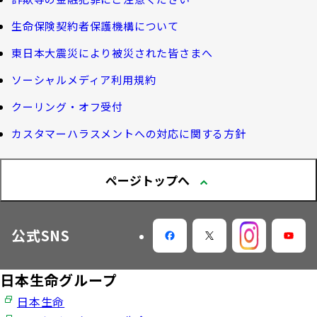
せ」について
機関投資家としての役割
確定給付企業年金オンラインサービス（CPBS）
認知症について知る
生命保険契約者保護機構について
生命保険料控除制度について
企業年金の事務再委託先変更について（契約者さ
東日本大震災により被災された皆さまへ
大樹生命 CM紹介
大樹の認知症サポートサービス
ま専用サイト）
Web版「ご契約のしおり－約款」
ソーシャルメディア利用規約
認知症コラム
企業保険特別勘定運用実績照会サービス
採用情報
クーリング・オフ受付
認知機能チェック
カスタマーハラスメントへの対応に関する方針
今月の九星マネー占い
ページトップへ
大樹らいふ倶楽部紹介
公式SNS
日本生命グループ
日本生命