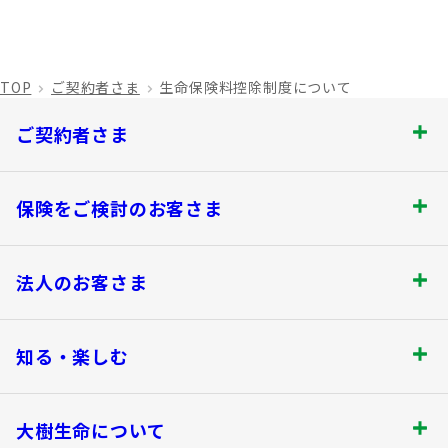
TOP
ご契約者さま
生命保険料控除制度について
ご契約者さま
ご契約者さま トップ
保険をご検討のお客さま
お手続きのご案内
保険をご検討のお客さま トップ
法人のお客さま
保険金・給付金のお支払いについて
商品を選ぶ
法人のお客さま トップ
契約内容の確認・変更
知る・楽しむ
書類の再発行
探してみよう！あなたにぴったりな保険
各都道府県中小企業団体中央会の会員の
知る・楽しむ トップ
満期保険金などのご請求
生命保険商品一覧
大樹生命について
皆さま