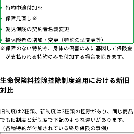
お客さま宛通知「大樹生命からのお知ら
団体年金運用商品
特約中途付加※
体内環境チェック
機関投資家としての役割
せ」について
保障見直し※
確定給付企業年金オンラインサービス（CPBS）
認知症について知る
愛児保険の契約者名義変更
大樹生命 CM紹介
生命保険料控除制度について
企業年金の事務再委託先変更について（契約者さ
大樹の認知症サポートサービス
被保険者の増加・変更（特約の型変更等）
ま専用サイト）
採用情報
Web版「ご契約のしおり－約款」
保障のない特約や、身体の傷害のみに基因して保険金
認知症コラム
企業保険特別勘定運用実績照会サービス
が支払われる特約のみを付加する場合を除きます。
認知機能チェック
今月の九星マネー占い
生命保険料控除控除制度適用における新旧
対比
大樹らいふ倶楽部紹介
旧制度は2種類、新制度は3種類の控除があり、同じ商品
でも旧制度と新制度で下記のような違いがあります。
（各種特約が付加されている終身保険の事例）