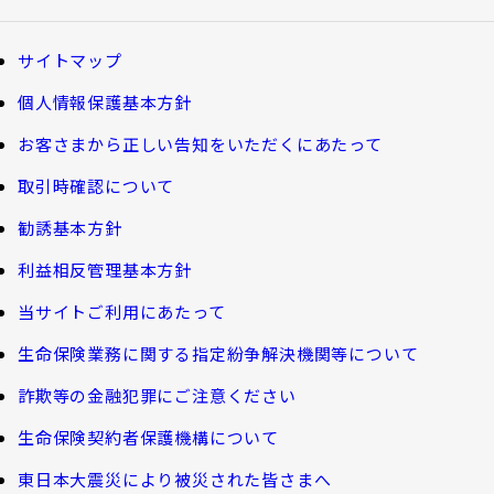
資金の引出し
損害保険商品
大樹生命ブログ
大樹生命について トップ
保険料の払込み・貸付金のご返済
福利厚生制度関連
サイトマップ
生命保険について知る
マイナンバーカードによるお手続き
お金について知る
個人情報保護基本方針
福利厚生制度等
大樹あんしんナビゲーター
トップメッセージ
その他のお手続き
お客さまから正しい告知をいただくにあたって
ガイドブック「団体保険における保険金・給付金
公的保障試算ツール
のご請求手続きとお支払いについて」
会社情報
取引時確認について
ご契約者さま向けサービス
相続税シミュレーション
大樹 企業保険ダイレクトシステム（団体保険の
勧誘基本方針
教育費シミュレーター
各種照会・お手続きサービス）
業績案内
外貨建保険の円換算レートについて
利益相反管理基本方針
健康について知る
団体年金制度関連
お客さま本位の業務運営
諸利率のお知らせ
当サイトご利用にあたって
長生き診断
団体年金制度
生命保険業務に関する指定紛争解決機関等について
サステナビリティ経営
お客さま宛通知「大樹生命からのお知ら
体内環境チェック
団体年金運用商品
詐欺等の金融犯罪にご注意ください
せ」について
機関投資家としての役割
確定給付企業年金オンラインサービス（CPBS）
認知症について知る
生命保険契約者保護機構について
生命保険料控除制度について
企業年金の事務再委託先変更について（契約者さ
東日本大震災により被災された皆さまへ
大樹生命 CM紹介
大樹の認知症サポートサービス