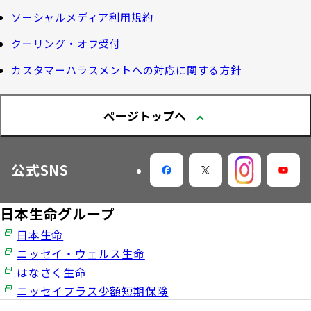
ま専用サイト）
Web版「ご契約のしおり－約款」
ソーシャルメディア利用規約
認知症コラム
企業保険特別勘定運用実績照会サービス
採用情報
クーリング・オフ受付
認知機能チェック
カスタマーハラスメントへの対応に関する方針
今月の九星マネー占い
ページトップへ
大樹らいふ倶楽部紹介
公式SNS
日本生命グループ
日本生命
ニッセイ・ウェルス生命
はなさく生命
ニッセイプラス少額短期保険