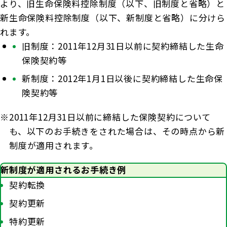
商品を選ぶ
より、旧生命保険料控除制度（以下、旧制度と省略）と
法人のお客さま トップ
契約内容の確認・変更
知る・楽しむ
新生命保険料控除制度（以下、新制度と省略）に分けら
探してみよう！あなたにぴったりな保険
書類の再発行
れます。
各都道府県中小企業団体中央会の会員の
知る・楽しむ トップ
生命保険商品一覧
大樹生命について
旧制度：2011年12月31日以前に契約締結した生命
満期保険金などのご請求
皆さま
保険契約等
損害保険商品
資金の引出し
大樹生命ブログ
新制度：2012年1月1日以後に契約締結した生命保
福利厚生制度関連
大樹生命について トップ
よくある質問
お問合せ
保険料の払込み・貸付金のご返済
生命保険について知る
険契約等
お金について知る
福利厚生制度等
マイナンバーカードによるお手続き
トップメッセージ
大樹あんしんナビゲーター
2011年12月31日以前に締結した保険契約について
ガイドブック「団体保険における保険金・給付金
公的保障試算ツール
その他のお手続き
も、以下のお手続きをされた場合は、その時点から新
のご請求手続きとお支払いについて」
会社情報
制度が適用されます。
相続税シミュレーション
ご契約者さま向けサービス
大樹 企業保険ダイレクトシステム（団体保険の
業績案内
教育費シミュレーター
新制度が適用されるお手続き例
各種照会・お手続きサービス）
外貨建保険の円換算レートについて
契約転換
健康について知る
団体年金制度関連
お客さま本位の業務運営
契約更新
諸利率のお知らせ
長生き診断
団体年金制度
特約更新
サステナビリティ経営