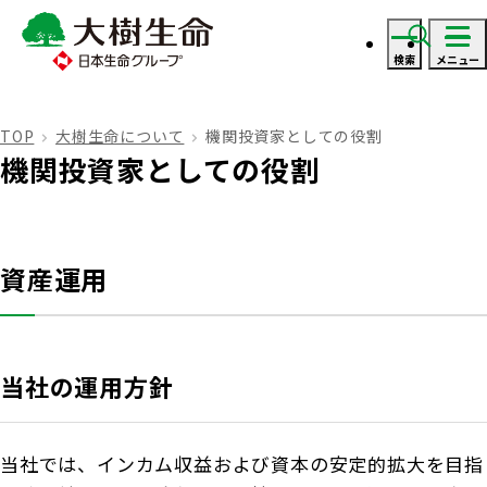
検索
メニュー
ログイン
TOP
大樹生命について
機関投資家としての役割
機関投資家としての役割
資料・見積り請求
ご契約者さま
資産運用
ご契約者さま トップ
保険をご検討のお客さま
当社の運用方針
お手続きのご案内
保険をご検討のお客さま トップ
法人のお客さま
保険金・給付金のお支払いについて
当社では、インカム収益および資本の安定的拡大を目指