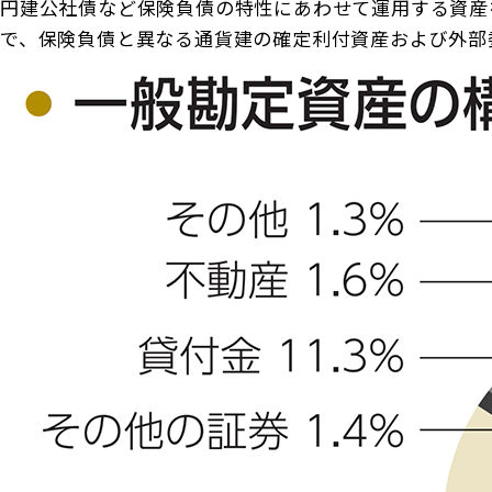
商品を選ぶ
円建公社債など保険負債の特性にあわせて運用する資産
法人のお客さま トップ
契約内容の確認・変更
知る・楽しむ
で、保険負債と異なる通貨建の確定利付資産および外部
探してみよう！あなたにぴったりな保険
書類の再発行
各都道府県中小企業団体中央会の会員の
知る・楽しむ トップ
生命保険商品一覧
大樹生命について
満期保険金などのご請求
皆さま
損害保険商品
資金の引出し
大樹生命ブログ
福利厚生制度関連
大樹生命について トップ
よくある質問
お問合せ
保険料の払込み・貸付金のご返済
生命保険について知る
お金について知る
福利厚生制度等
マイナンバーカードによるお手続き
トップメッセージ
大樹あんしんナビゲーター
ガイドブック「団体保険における保険金・給付金
公的保障試算ツール
その他のお手続き
のご請求手続きとお支払いについて」
会社情報
相続税シミュレーション
ご契約者さま向けサービス
大樹 企業保険ダイレクトシステム（団体保険の
業績案内
教育費シミュレーター
各種照会・お手続きサービス）
外貨建保険の円換算レートについて
健康について知る
団体年金制度関連
お客さま本位の業務運営
諸利率のお知らせ
長生き診断
団体年金制度
サステナビリティ経営