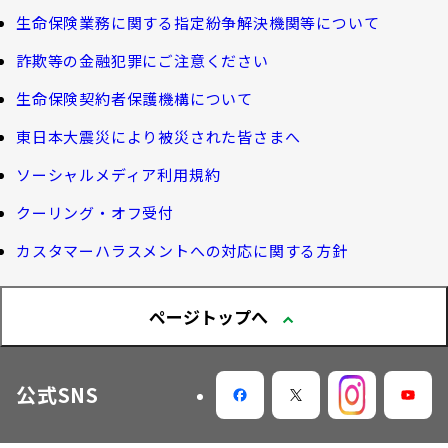
長生き診断
団体年金制度
生命保険業務に関する指定紛争解決機関等について
サステナビリティ経営
お客さま宛通知「大樹生命からのお知ら
体内環境チェック
団体年金運用商品
詐欺等の金融犯罪にご注意ください
せ」について
機関投資家としての役割
確定給付企業年金オンラインサービス（CPBS）
認知症について知る
生命保険契約者保護機構について
生命保険料控除制度について
企業年金の事務再委託先変更について（契約者さ
東日本大震災により被災された皆さまへ
大樹生命 CM紹介
大樹の認知症サポートサービス
ま専用サイト）
Web版「ご契約のしおり－約款」
ソーシャルメディア利用規約
認知症コラム
企業保険特別勘定運用実績照会サービス
採用情報
クーリング・オフ受付
認知機能チェック
カスタマーハラスメントへの対応に関する方針
今月の九星マネー占い
ページトップへ
大樹らいふ倶楽部紹介
公式SNS