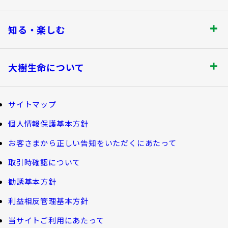
保険金・給付金のお支払いについて
商品を選ぶ
法人のお客さま トップ
契約内容の確認・変更
知る・楽しむ
書類の再発行
探してみよう！あなたにぴったりな保険
各都道府県中小企業団体中央会の会員の
知る・楽しむ トップ
満期保険金などのご請求
生命保険商品一覧
大樹生命について
皆さま
資金の引出し
損害保険商品
大樹生命ブログ
大樹生命について トップ
保険料の払込み・貸付金のご返済
福利厚生制度関連
サイトマップ
生命保険について知る
マイナンバーカードによるお手続き
お金について知る
個人情報保護基本方針
福利厚生制度等
大樹あんしんナビゲーター
トップメッセージ
その他のお手続き
お客さまから正しい告知をいただくにあたって
ガイドブック「団体保険における保険金・給付金
公的保障試算ツール
のご請求手続きとお支払いについて」
会社情報
取引時確認について
ご契約者さま向けサービス
相続税シミュレーション
大樹 企業保険ダイレクトシステム（団体保険の
勧誘基本方針
教育費シミュレーター
各種照会・お手続きサービス）
業績案内
外貨建保険の円換算レートについて
利益相反管理基本方針
健康について知る
団体年金制度関連
お客さま本位の業務運営
諸利率のお知らせ
当サイトご利用にあたって