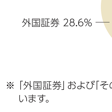
お客さま宛通知「大樹生命からのお知ら
団体年金運用商品
体内環境チェック
機関投資家としての役割
せ」について
確定給付企業年金オンラインサービス（CPBS）
認知症について知る
大樹生命 CM紹介
生命保険料控除制度について
企業年金の事務再委託先変更について（契約者さ
大樹の認知症サポートサービス
ま専用サイト）
採用情報
Web版「ご契約のしおり－約款」
認知症コラム
企業保険特別勘定運用実績照会サービス
認知機能チェック
今月の九星マネー占い
大樹らいふ倶楽部紹介