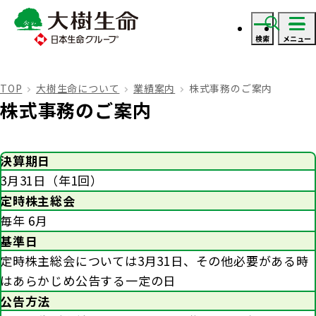
検索
メニュー
ログイン
TOP
大樹生命について
業績案内
株式事務のご案内
株式事務のご案内
資料・見積り請求
決算期日
ご契約者さま
3月31日（年1回）
定時株主総会
ご契約者さま トップ
毎年 6月
保険をご検討のお客さま
基準日
定時株主総会については3月31日、その他必要がある時
お手続きのご案内
保険をご検討のお客さま トップ
法人のお客さま
はあらかじめ公告する一定の日
保険金・給付金のお支払いについて
公告方法