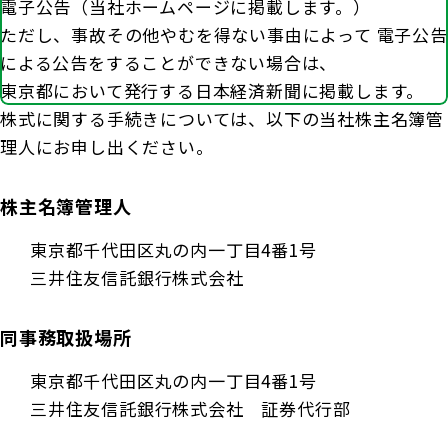
商品を選ぶ
電子公告（当社ホームページに掲載します。）
法人のお客さま トップ
契約内容の確認・変更
知る・楽しむ
ただし、事故その他やむを得ない事由によって 電子公告
探してみよう！あなたにぴったりな保険
書類の再発行
による公告をすることができない場合は、
各都道府県中小企業団体中央会の会員の
知る・楽しむ トップ
生命保険商品一覧
東京都において発行する日本経済新聞に掲載します。
大樹生命について
満期保険金などのご請求
皆さま
株式に関する手続きについては、以下の当社株主名簿管
損害保険商品
資金の引出し
理人にお申し出ください。
大樹生命ブログ
福利厚生制度関連
大樹生命について トップ
よくある質問
お問合せ
保険料の払込み・貸付金のご返済
生命保険について知る
お金について知る
福利厚生制度等
株主名簿管理人
マイナンバーカードによるお手続き
トップメッセージ
大樹あんしんナビゲーター
ガイドブック「団体保険における保険金・給付金
公的保障試算ツール
東京都千代田区丸の内一丁目4番1号
その他のお手続き
のご請求手続きとお支払いについて」
三井住友信託銀行株式会社
会社情報
相続税シミュレーション
ご契約者さま向けサービス
大樹 企業保険ダイレクトシステム（団体保険の
業績案内
教育費シミュレーター
各種照会・お手続きサービス）
同事務取扱場所
外貨建保険の円換算レートについて
東京都千代田区丸の内一丁目4番1号
健康について知る
団体年金制度関連
お客さま本位の業務運営
三井住友信託銀行株式会社 証券代行部
諸利率のお知らせ
長生き診断
団体年金制度
サステナビリティ経営