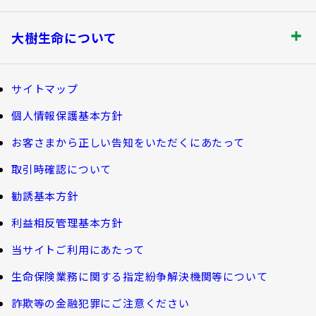
書類の再発行
探してみよう！あなたにぴったりな保険
各都道府県中小企業団体中央会の会員の
知る・楽しむ トップ
満期保険金などのご請求
生命保険商品一覧
大樹生命について
皆さま
資金の引出し
損害保険商品
大樹生命ブログ
大樹生命について トップ
保険料の払込み・貸付金のご返済
福利厚生制度関連
サイトマップ
生命保険について知る
マイナンバーカードによるお手続き
お金について知る
個人情報保護基本方針
福利厚生制度等
大樹あんしんナビゲーター
トップメッセージ
その他のお手続き
お客さまから正しい告知をいただくにあたって
ガイドブック「団体保険における保険金・給付金
公的保障試算ツール
のご請求手続きとお支払いについて」
会社情報
取引時確認について
ご契約者さま向けサービス
相続税シミュレーション
大樹 企業保険ダイレクトシステム（団体保険の
勧誘基本方針
教育費シミュレーター
各種照会・お手続きサービス）
業績案内
外貨建保険の円換算レートについて
利益相反管理基本方針
健康について知る
団体年金制度関連
お客さま本位の業務運営
諸利率のお知らせ
当サイトご利用にあたって
長生き診断
団体年金制度
生命保険業務に関する指定紛争解決機関等について
サステナビリティ経営
お客さま宛通知「大樹生命からのお知ら
体内環境チェック
団体年金運用商品
詐欺等の金融犯罪にご注意ください
せ」について