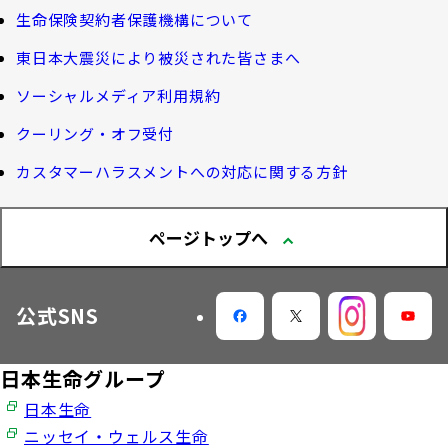
機関投資家としての役割
確定給付企業年金オンラインサービス（CPBS）
認知症について知る
生命保険契約者保護機構について
生命保険料控除制度について
企業年金の事務再委託先変更について（契約者さ
東日本大震災により被災された皆さまへ
大樹生命 CM紹介
大樹の認知症サポートサービス
ま専用サイト）
Web版「ご契約のしおり－約款」
ソーシャルメディア利用規約
認知症コラム
企業保険特別勘定運用実績照会サービス
採用情報
クーリング・オフ受付
認知機能チェック
カスタマーハラスメントへの対応に関する方針
今月の九星マネー占い
ページトップへ
大樹らいふ倶楽部紹介
公式SNS
日本生命グループ
日本生命
ニッセイ・ウェルス生命