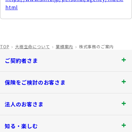
html
TOP
大樹生命について
業績案内
株式事務のご案内
ご契約者さま
ご契約者さま トップ
保険をご検討のお客さま
お手続きのご案内
保険をご検討のお客さま トップ
法人のお客さま
保険金・給付金のお支払いについて
商品を選ぶ
法人のお客さま トップ
契約内容の確認・変更
知る・楽しむ