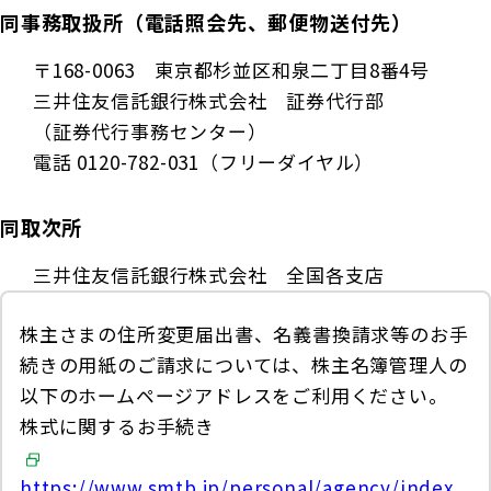
同事務取扱所（電話照会先、郵便物送付先）
お客さま宛通知「大樹生命からのお知ら
団体年金運用商品
体内環境チェック
機関投資家としての役割
せ」について
〒168-0063 東京都杉並区和泉二丁目8番4号
確定給付企業年金オンラインサービス（CPBS）
認知症について知る
三井住友信託銀行株式会社 証券代行部
大樹生命 CM紹介
生命保険料控除制度について
企業年金の事務再委託先変更について（契約者さ
（証券代行事務センター）
大樹の認知症サポートサービス
ま専用サイト）
電話 0120-782-031（フリーダイヤル）
採用情報
Web版「ご契約のしおり－約款」
認知症コラム
企業保険特別勘定運用実績照会サービス
同取次所
認知機能チェック
三井住友信託銀行株式会社 全国各支店
今月の九星マネー占い
株主さまの住所変更届出書、名義書換請求等のお手
大樹らいふ倶楽部紹介
続きの用紙のご請求については、株主名簿管理人の
以下のホームページアドレスをご利用ください。
株式に関するお手続き
https://www.smtb.jp/personal/agency/index.