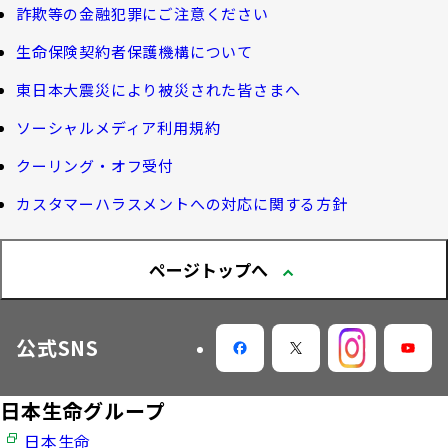
体内環境チェック
団体年金運用商品
詐欺等の金融犯罪にご注意ください
せ」について
機関投資家としての役割
確定給付企業年金オンラインサービス（CPBS）
認知症について知る
生命保険契約者保護機構について
生命保険料控除制度について
企業年金の事務再委託先変更について（契約者さ
東日本大震災により被災された皆さまへ
大樹生命 CM紹介
大樹の認知症サポートサービス
ま専用サイト）
Web版「ご契約のしおり－約款」
ソーシャルメディア利用規約
認知症コラム
企業保険特別勘定運用実績照会サービス
採用情報
クーリング・オフ受付
認知機能チェック
カスタマーハラスメントへの対応に関する方針
今月の九星マネー占い
ページトップへ
大樹らいふ倶楽部紹介
公式SNS
日本生命グループ
日本生命