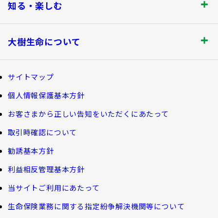
法人のお客さま トップ
契約内容の確認・変更
知る・楽しむ
書類の再発行
探してみよう！あなたにぴったりな保険
各都道府県中小企業団体中央会の会員の
知る・楽しむ トップ
満期保険金などのご請求
生命保険商品一覧
大樹生命について
皆さま
資金の引出し
損害保険商品
大樹生命ブログ
大樹生命について トップ
保険料の払込み・貸付金のご返済
福利厚生制度関連
サイトマップ
生命保険について知る
マイナンバーカードによるお手続き
お金について知る
個人情報保護基本方針
福利厚生制度等
大樹あんしんナビゲーター
トップメッセージ
その他のお手続き
お客さまから正しい告知をいただくにあたって
ガイドブック「団体保険における保険金・給付金
公的保障試算ツール
のご請求手続きとお支払いについて」
会社情報
取引時確認について
ご契約者さま向けサービス
相続税シミュレーション
大樹 企業保険ダイレクトシステム（団体保険の
勧誘基本方針
教育費シミュレーター
各種照会・お手続きサービス）
業績案内
外貨建保険の円換算レートについて
利益相反管理基本方針
健康について知る
団体年金制度関連
お客さま本位の業務運営
諸利率のお知らせ
当サイトご利用にあたって
長生き診断
団体年金制度
生命保険業務に関する指定紛争解決機関等について
サステナビリティ経営
お客さま宛通知「大樹生命からのお知ら