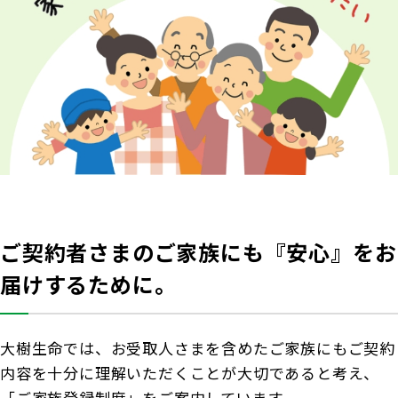
商品を選ぶ
法人のお客さま トップ
契約内容の確認・変更
知る・楽しむ
探してみよう！あなたにぴったりな保険
書類の再発行
各都道府県中小企業団体中央会の会員の
知る・楽しむ トップ
生命保険商品一覧
大樹生命について
満期保険金などのご請求
皆さま
損害保険商品
資金の引出し
大樹生命ブログ
福利厚生制度関連
大樹生命について トップ
よくある質問
お問合せ
保険料の払込み・貸付金のご返済
生命保険について知る
お金について知る
福利厚生制度等
マイナンバーカードによるお手続き
トップメッセージ
大樹あんしんナビゲーター
ガイドブック「団体保険における保険金・給付金
公的保障試算ツール
その他のお手続き
のご請求手続きとお支払いについて」
会社情報
ご契約者さまのご家族にも『安心』をお
相続税シミュレーション
ご契約者さま向けサービス
大樹 企業保険ダイレクトシステム（団体保険の
届けするために。
業績案内
教育費シミュレーター
各種照会・お手続きサービス）
外貨建保険の円換算レートについて
健康について知る
団体年金制度関連
お客さま本位の業務運営
大樹生命では、お受取人さまを含めたご家族にもご契約
諸利率のお知らせ
内容を十分に理解いただくことが大切であると考え、
長生き診断
団体年金制度
サステナビリティ経営
「ご家族登録制度」をご案内しています。