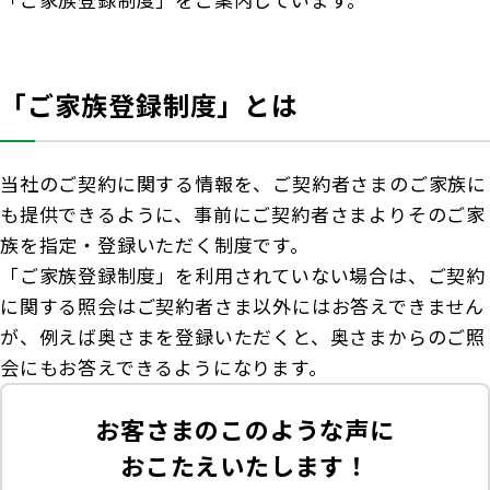
お客さま宛通知「大樹生命からのお知ら
団体年金運用商品
体内環境チェック
機関投資家としての役割
せ」について
確定給付企業年金オンラインサービス（CPBS）
認知症について知る
「ご家族登録制度」とは
大樹生命 CM紹介
生命保険料控除制度について
企業年金の事務再委託先変更について（契約者さ
大樹の認知症サポートサービス
ま専用サイト）
採用情報
Web版「ご契約のしおり－約款」
認知症コラム
当社のご契約に関する情報を、ご契約者さまのご家族に
企業保険特別勘定運用実績照会サービス
も提供できるように、事前にご契約者さまよりそのご家
認知機能チェック
族を指定・登録いただく制度です。
「ご家族登録制度」を利用されていない場合は、ご契約
今月の九星マネー占い
に関する照会はご契約者さま以外にはお答えできません
が、例えば奥さまを登録いただくと、奥さまからのご照
大樹らいふ倶楽部紹介
会にもお答えできるようになります。
お客さまのこのような声に
おこたえいたします！