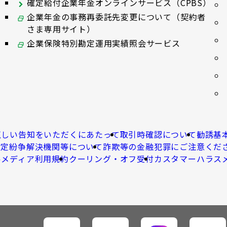
確定給付企業年金オンラインサービス（CPBS）
企業年金の事務再委託先変更について（契約者
さま専用サイト）
企業保険特別勘定運用実績照会サービス
正しい告知をいただくにあたって
取引時確認について
勧誘基
指定紛争解決機関等について
詐欺等の金融犯罪にご注意くだ
ルメディア利用規約
クーリング・オフ受付
カスタマーハラス