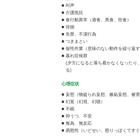
■
叫声
■
介護抵抗
■
食行動異常（過食、異食、拒食）
■
徘徊
■
失禁、不潔行為
■
つきまとい
■
仮性作業（意味のない動作を繰り返す
■
暮れ症候群
(夕方になると落ち着かなくなったり
る)
心理症状
■
妄想（物盗られ妄想、嫉妬妄想、被害
■
幻覚（幻視、幻聴）
■
不眠
■
抑うつ、不安
■
無為、無反応
■
易怒性（いどせい、怒りっぽくてすぐ