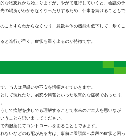
時的な物忘れから始まりますが、やがて進行していくと、会議の予
引先の場所がわからなくなったりするため、仕事を続けることもで
身のことすらわからなくなり、意欲や体の機能も低下して、歩くこ
すると進行が早く、症状も重く出るのが特徴です。
中で、当人は戸惑いや不安を増幅させていきます。
状として現れたり、易怒や興奮といった攻撃的な症状であったり、
す。
こうして病態を少しでも理解することで本来のご本人を思いなが
ということを思い出してください。
とで内服薬にてコントロールを図ることもできます。
られないなどの心配がある方は、事前に看護師へ普段の症状と困っ