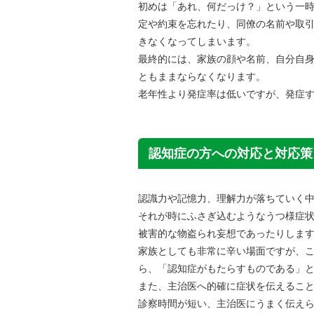
初めは「あれ、何だっけ？」という一
定や約束を忘れたり、同僚の名前や取
きなくなってしまいます。
最終的には、家族の顔や名前、自分自
ともままならなくなります。
老年性より発症率は低いですが、発症
認知症の方への対応と対応策
認識力や記憶力、理解力が落ちていく
それが時にふさぎ込むようなうつ様症
被害的な物盗られ妄想であったりしま
家族としても非常に辛い場面ですが、
ら、「認知症がもたらすものである」
また、主治医へ的確に症状を伝えるこ
診察時間が短い、主治医にうまく伝え