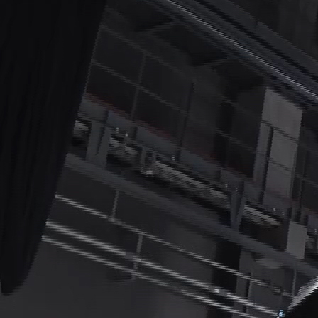
商品を選ぶ
法人のお客さま トップ
契約内容の確認・変更
知る・楽しむ
探してみよう！あなたにぴったりな保険
書類の再発行
各都道府県中小企業団体中央会の会員の
知る・楽しむ トップ
生命保険商品一覧
大樹生命について
満期保険金などのご請求
皆さま
損害保険商品
資金の引出し
大樹生命ブログ
福利厚生制度関連
大樹生命について トップ
よくある質問
お問合せ
保険料の払込み・貸付金のご返済
生命保険について知る
お金について知る
福利厚生制度等
マイナンバーカードによるお手続き
トップメッセージ
大樹あんしんナビゲーター
ガイドブック「団体保険における保険金・給付金
公的保障試算ツール
その他のお手続き
のご請求手続きとお支払いについて」
会社情報
相続税シミュレーション
ご契約者さま向けサービス
大樹 企業保険ダイレクトシステム（団体保険の
業績案内
教育費シミュレーター
各種照会・お手続きサービス）
外貨建保険の円換算レートについて
健康について知る
団体年金制度関連
お客さま本位の業務運営
諸利率のお知らせ
長生き診断
団体年金制度
サステナビリティ経営