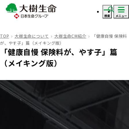
検索
メニュー
ログイン
TOP
大樹生命について
大樹生命CM紹介
「健康自慢 保険料
が、やす子」篇（メイキング版）
資料・見積り請求
「健康自慢 保険料が、やす子」篇
（メイキング版）
ご契約者さま
ご契約者さま トップ
保険をご検討のお客さま
お手続きのご案内
保険をご検討のお客さま トップ
法人のお客さま
保険金・給付金のお支払いについて