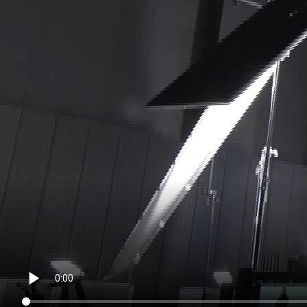
お客さま宛通知「大樹生命からのお知ら
団体年金運用商品
体内環境チェック
機関投資家としての役割
せ」について
確定給付企業年金オンラインサービス（CPBS）
認知症について知る
大樹生命 CM紹介
生命保険料控除制度について
企業年金の事務再委託先変更について（契約者さ
大樹の認知症サポートサービス
ま専用サイト）
採用情報
Web版「ご契約のしおり－約款」
認知症コラム
企業保険特別勘定運用実績照会サービス
認知機能チェック
今月の九星マネー占い
大樹らいふ倶楽部紹介