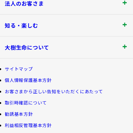
保険をご検討のお客さま トップ
法人のお客さま
保険金・給付金のお支払いについて
商品を選ぶ
法人のお客さま トップ
契約内容の確認・変更
知る・楽しむ
書類の再発行
探してみよう！あなたにぴったりな保険
各都道府県中小企業団体中央会の会員の
知る・楽しむ トップ
満期保険金などのご請求
生命保険商品一覧
大樹生命について
皆さま
資金の引出し
損害保険商品
大樹生命ブログ
大樹生命について トップ
保険料の払込み・貸付金のご返済
福利厚生制度関連
サイトマップ
生命保険について知る
マイナンバーカードによるお手続き
お金について知る
個人情報保護基本方針
福利厚生制度等
大樹あんしんナビゲーター
トップメッセージ
その他のお手続き
お客さまから正しい告知をいただくにあたって
ガイドブック「団体保険における保険金・給付金
公的保障試算ツール
のご請求手続きとお支払いについて」
会社情報
取引時確認について
ご契約者さま向けサービス
相続税シミュレーション
大樹 企業保険ダイレクトシステム（団体保険の
勧誘基本方針
教育費シミュレーター
各種照会・お手続きサービス）
業績案内
外貨建保険の円換算レートについて
利益相反管理基本方針
健康について知る