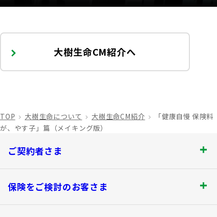
大樹生命CM紹介へ
TOP
大樹生命について
大樹生命CM紹介
「健康自慢 保険料
が、やす子」篇（メイキング版）
ご契約者さま
ご契約者さま トップ
保険をご検討のお客さま
お手続きのご案内