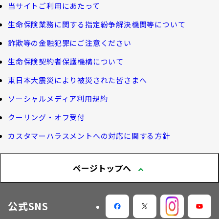
団体年金制度関連
お客さま本位の業務運営
諸利率のお知らせ
当サイトご利用にあたって
長生き診断
団体年金制度
生命保険業務に関する指定紛争解決機関等について
サステナビリティ経営
お客さま宛通知「大樹生命からのお知ら
体内環境チェック
団体年金運用商品
詐欺等の金融犯罪にご注意ください
せ」について
機関投資家としての役割
確定給付企業年金オンラインサービス（CPBS）
認知症について知る
生命保険契約者保護機構について
生命保険料控除制度について
企業年金の事務再委託先変更について（契約者さ
東日本大震災により被災された皆さまへ
大樹生命 CM紹介
大樹の認知症サポートサービス
ま専用サイト）
Web版「ご契約のしおり－約款」
ソーシャルメディア利用規約
認知症コラム
企業保険特別勘定運用実績照会サービス
採用情報
クーリング・オフ受付
認知機能チェック
カスタマーハラスメントへの対応に関する方針
今月の九星マネー占い
ページトップへ
大樹らいふ倶楽部紹介
公式SNS