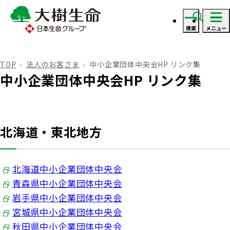
検索
メニュー
ログイン
TOP
法人のお客さま
中小企業団体中央会HP リンク集
中小企業団体中央会HP リンク集
資料・見積り請求
ご契約者さま
北海道・東北地方
ご契約者さま トップ
保険をご検討のお客さま
北海道中小企業団体中央会
青森県中小企業団体中央会
お手続きのご案内
保険をご検討のお客さま トップ
岩手県中小企業団体中央会
法人のお客さま
宮城県中小企業団体中央会
保険金・給付金のお支払いについて
秋田県中小企業団体中央会