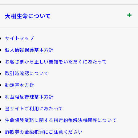
書類の再発行
探してみよう！あなたにぴったりな保険
各都道府県中小企業団体中央会の会員の
知る・楽しむ トップ
満期保険金などのご請求
生命保険商品一覧
大樹生命について
皆さま
資金の引出し
損害保険商品
大樹生命ブログ
大樹生命について トップ
保険料の払込み・貸付金のご返済
福利厚生制度関連
サイトマップ
生命保険について知る
マイナンバーカードによるお手続き
お金について知る
個人情報保護基本方針
福利厚生制度等
大樹あんしんナビゲーター
トップメッセージ
その他のお手続き
お客さまから正しい告知をいただくにあたって
ガイドブック「団体保険における保険金・給付金
公的保障試算ツール
のご請求手続きとお支払いについて」
会社情報
取引時確認について
ご契約者さま向けサービス
相続税シミュレーション
大樹 企業保険ダイレクトシステム（団体保険の
勧誘基本方針
教育費シミュレーター
各種照会・お手続きサービス）
業績案内
外貨建保険の円換算レートについて
利益相反管理基本方針
健康について知る
団体年金制度関連
お客さま本位の業務運営
諸利率のお知らせ
当サイトご利用にあたって
長生き診断
団体年金制度
生命保険業務に関する指定紛争解決機関等について
サステナビリティ経営
お客さま宛通知「大樹生命からのお知ら
体内環境チェック
団体年金運用商品
詐欺等の金融犯罪にご注意ください
せ」について