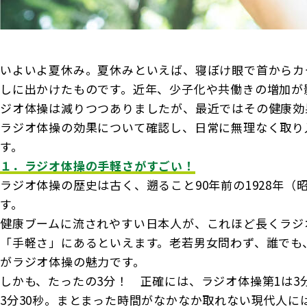
お客さま宛通知「大樹生命からのお知ら
団体年金運用商品
体内環境チェック
機関投資家としての役割
せ」について
確定給付企業年金オンラインサービス（CPBS）
認知症について知る
大樹生命 CM紹介
いよいよ夏休み。夏休みといえば、寝ぼけ眼で首からカ
生命保険料控除制度について
企業年金の事務再委託先変更について（契約者さ
大樹の認知症サポートサービス
しに出かけたものです。近年、少子化や共働きの増加が
ま専用サイト）
採用情報
Web版「ご契約のしおり－約款」
ジオ体操は減りつつありましたが、最近ではその健康効
認知症コラム
企業保険特別勘定運用実績照会サービス
ラジオ体操の効果について確認し、日常に無理なく取り
認知機能チェック
す。
１．ラジオ体操の手軽さがすごい！
今月の九星マネー占い
ラジオ体操の歴史は古く、遡ること90年前の1928年（
す。
大樹らいふ倶楽部紹介
健康ブームに流されやすい日本人が、これほど長くラジ
「手軽さ」にあるといえます。老若男女問わず、誰でも
がラジオ体操の魅力です。
しかも、たったの3分！ 正確には、ラジオ体操第1は3
3分30秒。まとまった時間がなかなか取れない現代人に