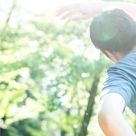
商品を選ぶ
法人のお客さま トップ
契約内容の確認・変更
知る・楽しむ
探してみよう！あなたにぴったりな保険
書類の再発行
各都道府県中小企業団体中央会の会員の
知る・楽しむ トップ
生命保険商品一覧
大樹生命について
満期保険金などのご請求
皆さま
損害保険商品
資金の引出し
大樹生命ブログ
福利厚生制度関連
大樹生命について トップ
よくある質問
お問合せ
保険料の払込み・貸付金のご返済
生命保険について知る
お金について知る
福利厚生制度等
マイナンバーカードによるお手続き
トップメッセージ
大樹あんしんナビゲーター
ガイドブック「団体保険における保険金・給付金
公的保障試算ツール
その他のお手続き
のご請求手続きとお支払いについて」
会社情報
相続税シミュレーション
ご契約者さま向けサービス
大樹 企業保険ダイレクトシステム（団体保険の
業績案内
教育費シミュレーター
各種照会・お手続きサービス）
外貨建保険の円換算レートについて
健康について知る
団体年金制度関連
お客さま本位の業務運営
諸利率のお知らせ
長生き診断
団体年金制度
サステナビリティ経営