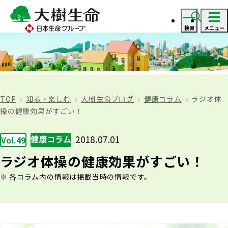
検索
メニュー
ログイン
資料・見積り請求
TOP
知る・楽しむ
大樹生命ブログ
健康コラム
ラジオ体
操の健康効果がすごい！
ご契約者さま
健康コラム
2018.07.01
Vol.49
ご契約者さま トップ
ラジオ体操の健康効果がすごい！
保険をご検討のお客さま
各コラム内の情報は掲載当時の情報です。
お手続きのご案内
保険をご検討のお客さま トップ
法人のお客さま
保険金・給付金のお支払いについて