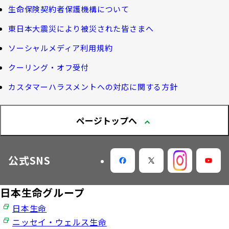
機関投資家としての役割
確定給付企業年金オンラインサービス（CPBS）
認知症について知る
生命保険契約者保護機構について
生命保険料控除制度について
企業年金の事務再委託先変更について（契約者さ
東日本大震災により被災された皆さまへ
大樹生命 CM紹介
大樹の認知症サポートサービス
ま専用サイト）
Web版「ご契約のしおり－約款」
ソーシャルメディア利用規約
認知症コラム
企業保険特別勘定運用実績照会サービス
採用情報
クーリング・オフ受付
認知機能チェック
カスタマーハラスメントへの対応に関する方針
今月の九星マネー占い
ページトップへ
大樹らいふ倶楽部紹介
公式SNS
日本生命グループ
日本生命
ニッセイ・ウェルス生命