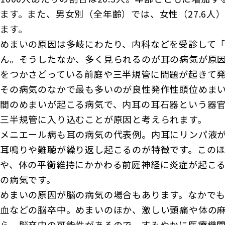
ます。また、男女別（全年齢）では、女性（27.6人）
ます。
めまいの原因は多岐にわたり、内科などを受診して
ん。そうしたなか、多く見られるのが耳の病気が原
をつかさどっている前庭や三半規管に問題が起きて
その病気のなかで最も多いのが良性発作性頭位めま
間のめまいが起こる病気で、内耳の耳石器という器
三半規管に入り込むことが原因と考えられます。
メニエール病も耳の病気の代表例。内耳にリンパ液
耳鳴りや難聴が繰り返し起こるのが特徴です。この
や、体の平衡維持にかかわる前庭神経に炎症が起こ
の病気です。
めまいの原因が脳の病気の場合もあります。なかで
血などの脳卒中。めまいのほか、激しい頭痛や体の
ら、脳卒中の可能性があるので、すみやかに医療機