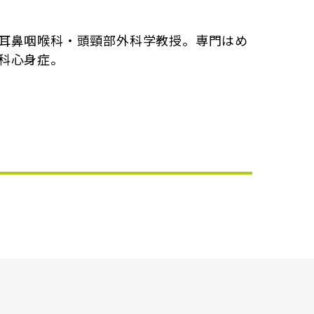
耳鼻咽喉科・頭頸部外科学教授。専門はめ
科心身症。