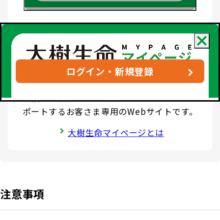
お客さま宛通知「大樹生命からのお知ら
団体年金運用商品
体内環境チェック
機関投資家としての役割
せ」について
確定給付企業年金オンラインサービス（CPBS）
認知症について知る
大樹生命 CM紹介
生命保険料控除制度について
企業年金の事務再委託先変更について（契約者さ
大樹の認知症サポートサービス
ま専用サイト）
ログイン・新規登録
採用情報
Web版「ご契約のしおり－約款」
認知症コラム
企業保険特別勘定運用実績照会サービス
保険のご相談からお手続きまでトータルでサ
認知機能チェック
ポートするお客さま専用のWebサイトです。
今月の九星マネー占い
大樹生命マイページとは
大樹らいふ倶楽部紹介
注意事項