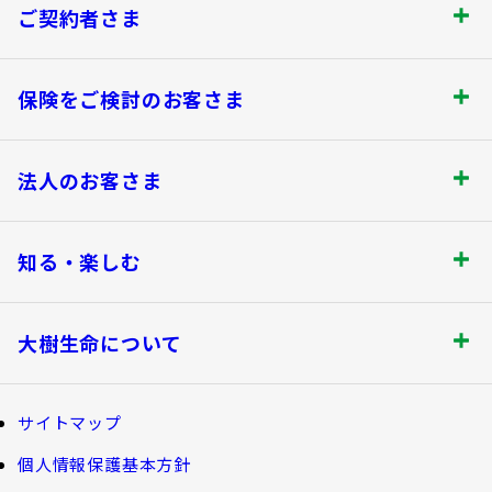
ご契約者さま
ご契約者さま トップ
保険をご検討のお客さま
お手続きのご案内
保険をご検討のお客さま トップ
法人のお客さま
保険金・給付金のお支払いについて
商品を選ぶ
法人のお客さま トップ
契約内容の確認・変更
知る・楽しむ
書類の再発行
探してみよう！あなたにぴったりな保険
各都道府県中小企業団体中央会の会員の
知る・楽しむ トップ
満期保険金などのご請求
生命保険商品一覧
大樹生命について
皆さま
資金の引出し
損害保険商品
大樹生命ブログ
大樹生命について トップ
保険料の払込み・貸付金のご返済
福利厚生制度関連
サイトマップ
生命保険について知る
マイナンバーカードによるお手続き
お金について知る
個人情報保護基本方針
福利厚生制度等
大樹あんしんナビゲーター
トップメッセージ