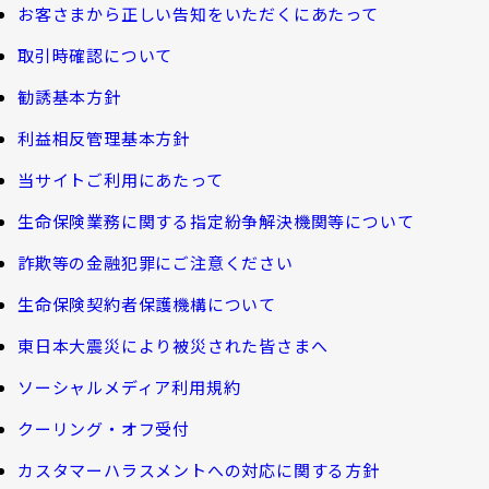
その他のお手続き
お客さまから正しい告知をいただくにあたって
ガイドブック「団体保険における保険金・給付金
公的保障試算ツール
のご請求手続きとお支払いについて」
会社情報
取引時確認について
ご契約者さま向けサービス
相続税シミュレーション
大樹 企業保険ダイレクトシステム（団体保険の
勧誘基本方針
教育費シミュレーター
各種照会・お手続きサービス）
業績案内
外貨建保険の円換算レートについて
利益相反管理基本方針
健康について知る
団体年金制度関連
お客さま本位の業務運営
諸利率のお知らせ
当サイトご利用にあたって
長生き診断
団体年金制度
生命保険業務に関する指定紛争解決機関等について
サステナビリティ経営
お客さま宛通知「大樹生命からのお知ら
体内環境チェック
団体年金運用商品
詐欺等の金融犯罪にご注意ください
せ」について
機関投資家としての役割
確定給付企業年金オンラインサービス（CPBS）
認知症について知る
生命保険契約者保護機構について
生命保険料控除制度について
企業年金の事務再委託先変更について（契約者さ
東日本大震災により被災された皆さまへ
大樹生命 CM紹介
大樹の認知症サポートサービス
ま専用サイト）
Web版「ご契約のしおり－約款」
ソーシャルメディア利用規約
認知症コラム
企業保険特別勘定運用実績照会サービス
採用情報
クーリング・オフ受付
認知機能チェック
カスタマーハラスメントへの対応に関する方針