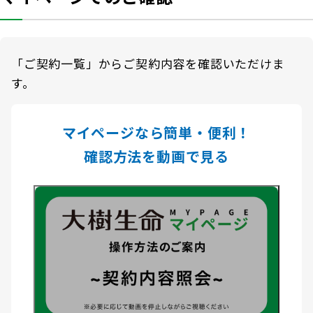
商品を選ぶ
法人のお客さま トップ
契約内容の確認・変更
知る・楽しむ
探してみよう！あなたにぴったりな保険
書類の再発行
各都道府県中小企業団体中央会の会員の
知る・楽しむ トップ
生命保険商品一覧
大樹生命について
「ご契約一覧」からご契約内容を確認いただけま
満期保険金などのご請求
皆さま
す。
損害保険商品
資金の引出し
大樹生命ブログ
福利厚生制度関連
大樹生命について トップ
よくある質問
お問合せ
保険料の払込み・貸付金のご返済
生命保険について知る
マイページなら簡単・便利！
お金について知る
福利厚生制度等
マイナンバーカードによるお手続き
確認方法を動画で見る
トップメッセージ
大樹あんしんナビゲーター
ガイドブック「団体保険における保険金・給付金
公的保障試算ツール
その他のお手続き
のご請求手続きとお支払いについて」
会社情報
相続税シミュレーション
ご契約者さま向けサービス
大樹 企業保険ダイレクトシステム（団体保険の
業績案内
教育費シミュレーター
各種照会・お手続きサービス）
外貨建保険の円換算レートについて
健康について知る
団体年金制度関連
お客さま本位の業務運営
諸利率のお知らせ
長生き診断
団体年金制度
サステナビリティ経営