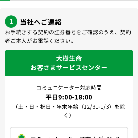
商品を選ぶ
法人のお客さま トップ
契約内容の確認・変更
知る・楽しむ
探してみよう！あなたにぴったりな保険
書類の再発行
当社へご連絡
各都道府県中小企業団体中央会の会員の
知る・楽しむ トップ
生命保険商品一覧
大樹生命について
満期保険金などのご請求
お手続きする契約の証券番号をご確認のうえ、契約
皆さま
損害保険商品
者ご本人がお電話ください。
資金の引出し
大樹生命ブログ
福利厚生制度関連
大樹生命について トップ
よくある質問
お問合せ
保険料の払込み・貸付金のご返済
生命保険について知る
大樹生命
お金について知る
福利厚生制度等
マイナンバーカードによるお手続き
お客さまサービスセンター
トップメッセージ
大樹あんしんナビゲーター
ガイドブック「団体保険における保険金・給付金
公的保障試算ツール
その他のお手続き
のご請求手続きとお支払いについて」
会社情報
コミュニケーター対応時間
相続税シミュレーション
ご契約者さま向けサービス
大樹 企業保険ダイレクトシステム（団体保険の
平日9:00-18:00
業績案内
教育費シミュレーター
各種照会・お手続きサービス）
（土・日・祝日・年末年始（12/31-1/3）を除
外貨建保険の円換算レートについて
く）
健康について知る
団体年金制度関連
お客さま本位の業務運営
諸利率のお知らせ
長生き診断
団体年金制度
サステナビリティ経営