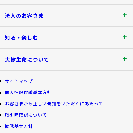
お手続きのご案内
保険をご検討のお客さま トップ
法人のお客さま
保険金・給付金のお支払いについて
商品を選ぶ
法人のお客さま トップ
契約内容の確認・変更
知る・楽しむ
書類の再発行
探してみよう！あなたにぴったりな保険
各都道府県中小企業団体中央会の会員の
知る・楽しむ トップ
満期保険金などのご請求
生命保険商品一覧
大樹生命について
皆さま
資金の引出し
損害保険商品
大樹生命ブログ
大樹生命について トップ
保険料の払込み・貸付金のご返済
福利厚生制度関連
サイトマップ
生命保険について知る
マイナンバーカードによるお手続き
お金について知る
個人情報保護基本方針
福利厚生制度等
大樹あんしんナビゲーター
トップメッセージ
その他のお手続き
お客さまから正しい告知をいただくにあたって
ガイドブック「団体保険における保険金・給付金
公的保障試算ツール
のご請求手続きとお支払いについて」
会社情報
取引時確認について
ご契約者さま向けサービス
相続税シミュレーション
大樹 企業保険ダイレクトシステム（団体保険の
勧誘基本方針
教育費シミュレーター
各種照会・お手続きサービス）
業績案内
外貨建保険の円換算レートについて