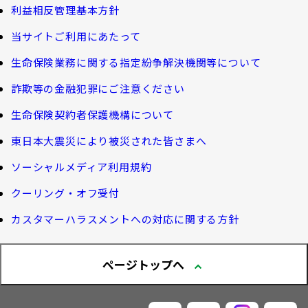
利益相反管理基本方針
健康について知る
団体年金制度関連
お客さま本位の業務運営
諸利率のお知らせ
当サイトご利用にあたって
長生き診断
団体年金制度
生命保険業務に関する指定紛争解決機関等について
サステナビリティ経営
お客さま宛通知「大樹生命からのお知ら
体内環境チェック
団体年金運用商品
詐欺等の金融犯罪にご注意ください
せ」について
機関投資家としての役割
確定給付企業年金オンラインサービス（CPBS）
認知症について知る
生命保険契約者保護機構について
生命保険料控除制度について
企業年金の事務再委託先変更について（契約者さ
東日本大震災により被災された皆さまへ
大樹生命 CM紹介
大樹の認知症サポートサービス
ま専用サイト）
Web版「ご契約のしおり－約款」
ソーシャルメディア利用規約
認知症コラム
企業保険特別勘定運用実績照会サービス
採用情報
クーリング・オフ受付
認知機能チェック
カスタマーハラスメントへの対応に関する方針
今月の九星マネー占い
ページトップへ
大樹らいふ倶楽部紹介