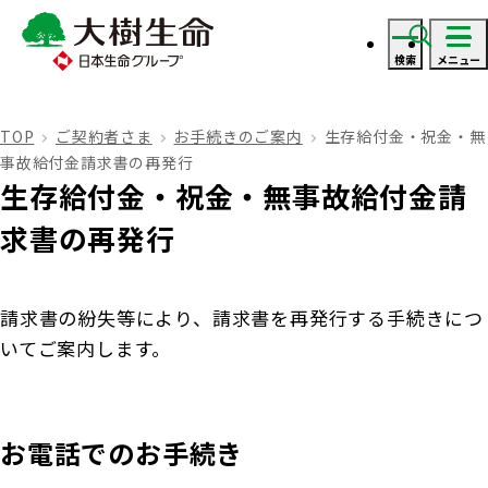
検索
メニュー
ログイン
TOP
ご契約者さま
お手続きのご案内
生存給付金・祝金・無
事故給付金請求書の再発行
資料・見積り請求
生存給付金・祝金・無事故給付金請
求書の再発行
ご契約者さま
請求書の紛失等により、請求書を再発行する手続きにつ
ご契約者さま トップ
保険をご検討のお客さま
いてご案内します。
お手続きのご案内
保険をご検討のお客さま トップ
法人のお客さま
お電話でのお手続き
保険金・給付金のお支払いについて