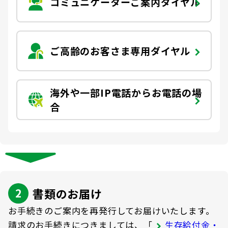
コミュニケーターご案内ダイヤル
お客さま宛通知「大樹生命からのお知ら
団体年金運用商品
体内環境チェック
機関投資家としての役割
せ」について
確定給付企業年金オンラインサービス（CPBS）
認知症について知る
ご高齢のお客さま専用ダイヤル
大樹生命 CM紹介
生命保険料控除制度について
企業年金の事務再委託先変更について（契約者さ
大樹の認知症サポートサービス
ま専用サイト）
採用情報
Web版「ご契約のしおり－約款」
認知症コラム
企業保険特別勘定運用実績照会サービス
海外や一部IP電話からお電話の場
認知機能チェック
合
今月の九星マネー占い
大樹らいふ倶楽部紹介
書類のお届け
お手続きのご案内を再発行してお届けいたします。
請求のお手続きにつきましては、「
生存給付金・