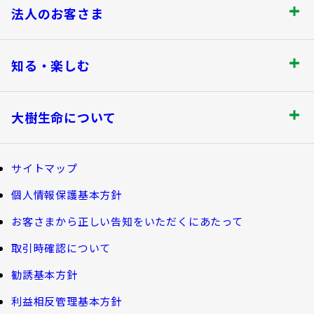
お手続きのご案内
保険をご検討のお客さま トップ
法人のお客さま
保険金・給付金のお支払いについて
商品を選ぶ
法人のお客さま トップ
契約内容の確認・変更
知る・楽しむ
書類の再発行
探してみよう！あなたにぴったりな保険
各都道府県中小企業団体中央会の会員の
知る・楽しむ トップ
満期保険金などのご請求
生命保険商品一覧
大樹生命について
皆さま
資金の引出し
損害保険商品
大樹生命ブログ
大樹生命について トップ
保険料の払込み・貸付金のご返済
福利厚生制度関連
サイトマップ
生命保険について知る
マイナンバーカードによるお手続き
お金について知る
個人情報保護基本方針
福利厚生制度等
大樹あんしんナビゲーター
トップメッセージ
その他のお手続き
お客さまから正しい告知をいただくにあたって
ガイドブック「団体保険における保険金・給付金
公的保障試算ツール
のご請求手続きとお支払いについて」
会社情報
取引時確認について
ご契約者さま向けサービス
相続税シミュレーション
大樹 企業保険ダイレクトシステム（団体保険の
勧誘基本方針
教育費シミュレーター
各種照会・お手続きサービス）
業績案内
外貨建保険の円換算レートについて
利益相反管理基本方針