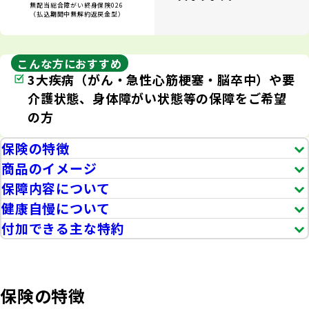
商品を選ぶ
法人のお客さま トップ
契約内容の確認・変更
無配当総合障がい終身保険026
知る・楽しむ
（払込期間中無解約返戻金型）
探してみよう！あなたにぴったりな保険
書類の再発行
各都道府県中小企業団体中央会の会員の
知る・楽しむ トップ
生命保険商品一覧
大樹生命について
こんな方におすすめ
満期保険金などのご請求
皆さま
3大疾病（がん・急性心筋梗塞・脳卒中）や要
損害保険商品
資金の引出し
介護状態、身体障がい状態等の保障をご希望
大樹生命ブログ
福利厚生制度関連
大樹生命について トップ
よくある質問
お問合せ
の方
保険料の払込み・貸付金のご返済
生命保険について知る
お金について知る
福利厚生制度等
保険の特徴
マイナンバーカードによるお手続き
トップメッセージ
大樹あんしんナビゲーター
商品のイメージ
ガイドブック「団体保険における保険金・給付金
公的保障試算ツール
その他のお手続き
のご請求手続きとお支払いについて」
保障内容について
会社情報
相続税シミュレーション
健康自慢について
ご契約者さま向けサービス
大樹 企業保険ダイレクトシステム（団体保険の
付加できる主な特約
業績案内
教育費シミュレーター
各種照会・お手続きサービス）
外貨建保険の円換算レートについて
健康について知る
団体年金制度関連
お客さま本位の業務運営
諸利率のお知らせ
保険の特徴
長生き診断
団体年金制度
サステナビリティ経営