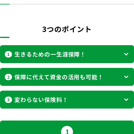
お客さま宛通知「大樹生命からのお知ら
団体年金運用商品
体内環境チェック
機関投資家としての役割
せ」について
確定給付企業年金オンラインサービス（CPBS）
認知症について知る
3つのポイント
大樹生命 CM紹介
生命保険料控除制度について
企業年金の事務再委託先変更について（契約者さ
大樹の認知症サポートサービス
ま専用サイト）
採用情報
Web版「ご契約のしおり－約款」
認知症コラム
企業保険特別勘定運用実績照会サービス
生きるための一生涯保障！
1
認知機能チェック
保障に代えて資金の活用も可能！
今月の九星マネー占い
2
大樹らいふ倶楽部紹介
変わらない保険料！
3
1