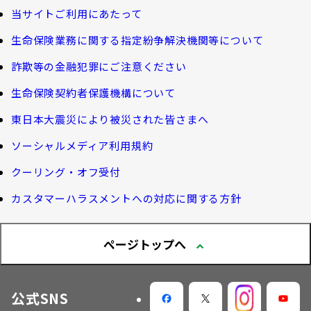
健康について知る
団体年金制度関連
お客さま本位の業務運営
諸利率のお知らせ
当サイトご利用にあたって
長生き診断
団体年金制度
生命保険業務に関する指定紛争解決機関等について
サステナビリティ経営
お客さま宛通知「大樹生命からのお知ら
体内環境チェック
団体年金運用商品
詐欺等の金融犯罪にご注意ください
せ」について
機関投資家としての役割
確定給付企業年金オンラインサービス（CPBS）
認知症について知る
生命保険契約者保護機構について
生命保険料控除制度について
企業年金の事務再委託先変更について（契約者さ
東日本大震災により被災された皆さまへ
大樹生命 CM紹介
大樹の認知症サポートサービス
ま専用サイト）
Web版「ご契約のしおり－約款」
ソーシャルメディア利用規約
認知症コラム
企業保険特別勘定運用実績照会サービス
採用情報
クーリング・オフ受付
認知機能チェック
カスタマーハラスメントへの対応に関する方針
今月の九星マネー占い
ページトップへ
大樹らいふ倶楽部紹介
公式SNS