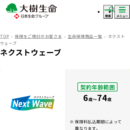
検索
メニュー
ログイン
TOP
保険をご検討のお客さま
生命保険商品一覧
ネクスト
ウェーブ
資料・見積り請求
ネクストウェーブ
ご契約者さま
契約年齢範囲
ご契約者さま トップ
保険をご検討のお客さま
6
74
歳
〜
歳
お手続きのご案内
保険をご検討のお客さま トップ
法人のお客さま
保険金・給付金のお支払いについて
保険料払込期間によって
異なります。