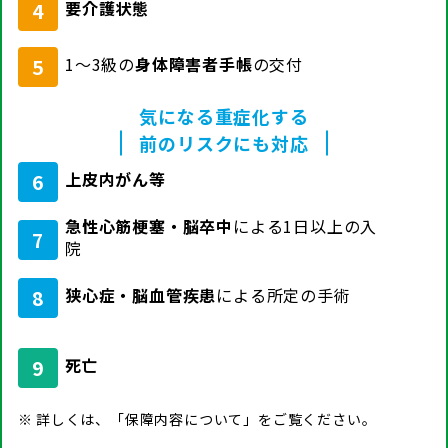
要介護状態
4
1〜3級の
身体障害者手帳
の交付
5
気になる重症化する
前のリスクにも対応
上皮内がん等
6
急性心筋梗塞・脳卒中
による1日以上の入
7
院
狭心症・脳血管疾患
による所定の手術
8
死亡
9
詳しくは、「保障内容について」をご覧ください。