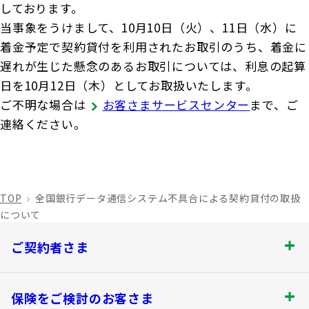
商品を選ぶ
法人のお客さま トップ
契約内容の確認・変更
しております。
知る・楽しむ
当事象をうけまして、10月10日（火）、11日（水）に
探してみよう！あなたにぴったりな保険
書類の再発行
着金予定で契約貸付を利用されたお取引のうち、着金に
各都道府県中小企業団体中央会の会員の
知る・楽しむ トップ
生命保険商品一覧
大樹生命について
満期保険金などのご請求
遅れが生じた懸念のあるお取引については、利息の起算
皆さま
日を10月12日（木）としてお取扱いたします。
損害保険商品
資金の引出し
大樹生命ブログ
ご不明な場合は
お客さまサービスセンター
まで、ご
福利厚生制度関連
大樹生命について トップ
よくある質問
お問合せ
保険料の払込み・貸付金のご返済
生命保険について知る
連絡ください。
お金について知る
福利厚生制度等
マイナンバーカードによるお手続き
トップメッセージ
大樹あんしんナビゲーター
ガイドブック「団体保険における保険金・給付金
公的保障試算ツール
その他のお手続き
のご請求手続きとお支払いについて」
会社情報
TOP
相続税シミュレーション
全国銀行データ通信システム不具合による契約貸付の取扱
ご契約者さま向けサービス
大樹 企業保険ダイレクトシステム（団体保険の
について
業績案内
教育費シミュレーター
各種照会・お手続きサービス）
ご契約者さま
外貨建保険の円換算レートについて
健康について知る
団体年金制度関連
お客さま本位の業務運営
諸利率のお知らせ
ご契約者さま トップ
長生き診断
団体年金制度
保険をご検討のお客さま
サステナビリティ経営