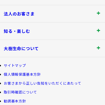
お客さま宛通知「大樹生命からのお知ら
団体年金運用商品
体内環境チェック
お手続きのご案内
機関投資家としての役割
せ」について
保険をご検討のお客さま トップ
法人のお客さま
確定給付企業年金オンラインサービス（CPBS）
認知症について知る
保険金・給付金のお支払いについて
大樹生命 CM紹介
生命保険料控除制度について
企業年金の事務再委託先変更について（契約者さ
商品を選ぶ
大樹の認知症サポートサービス
法人のお客さま トップ
契約内容の確認・変更
知る・楽しむ
ま専用サイト）
採用情報
Web版「ご契約のしおり－約款」
書類の再発行
探してみよう！あなたにぴったりな保険
認知症コラム
企業保険特別勘定運用実績照会サービス
各都道府県中小企業団体中央会の会員の
知る・楽しむ トップ
満期保険金などのご請求
生命保険商品一覧
大樹生命について
認知機能チェック
皆さま
資金の引出し
損害保険商品
今月の九星マネー占い
大樹生命ブログ
大樹生命について トップ
保険料の払込み・貸付金のご返済
福利厚生制度関連
サイトマップ
生命保険について知る
大樹らいふ倶楽部紹介
マイナンバーカードによるお手続き
お金について知る
個人情報保護基本方針
福利厚生制度等
大樹あんしんナビゲーター
トップメッセージ
その他のお手続き
お客さまから正しい告知をいただくにあたって
ガイドブック「団体保険における保険金・給付金
公的保障試算ツール
のご請求手続きとお支払いについて」
会社情報
取引時確認について
ご契約者さま向けサービス
相続税シミュレーション
大樹 企業保険ダイレクトシステム（団体保険の
勧誘基本方針
教育費シミュレーター
各種照会・お手続きサービス）