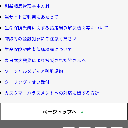
業績案内
外貨建保険の円換算レートについて
利益相反管理基本方針
健康について知る
団体年金制度関連
お客さま本位の業務運営
諸利率のお知らせ
当サイトご利用にあたって
長生き診断
団体年金制度
生命保険業務に関する指定紛争解決機関等について
サステナビリティ経営
お客さま宛通知「大樹生命からのお知ら
体内環境チェック
団体年金運用商品
詐欺等の金融犯罪にご注意ください
せ」について
機関投資家としての役割
確定給付企業年金オンラインサービス（CPBS）
認知症について知る
生命保険契約者保護機構について
生命保険料控除制度について
企業年金の事務再委託先変更について（契約者さ
東日本大震災により被災された皆さまへ
大樹生命 CM紹介
大樹の認知症サポートサービス
ま専用サイト）
Web版「ご契約のしおり－約款」
ソーシャルメディア利用規約
認知症コラム
企業保険特別勘定運用実績照会サービス
採用情報
クーリング・オフ受付
認知機能チェック
カスタマーハラスメントへの対応に関する方針
今月の九星マネー占い
ページトップへ
大樹らいふ倶楽部紹介