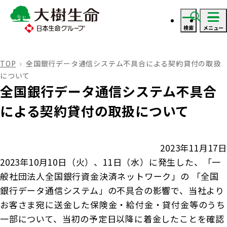
検索
メニュー
ログイン
TOP
全国銀行データ通信システム不具合による契約貸付の取扱
について
資料・見積り請求
全国銀行データ通信システム不具合
による契約貸付の取扱について
ご契約者さま
2023年11月17日
ご契約者さま トップ
保険をご検討のお客さま
2023年10月10日（火）、11日（水）に発生した、「一
般社団法人全国銀行資金決済ネットワーク」の 「全国
お手続きのご案内
銀行データ通信システム」の不具合の影響で、当社より
保険をご検討のお客さま トップ
法人のお客さま
お客さま宛に送金した保険金・給付金・貸付金等のうち
保険金・給付金のお支払いについて
一部について、当初の予定日以降に着金したことを確認