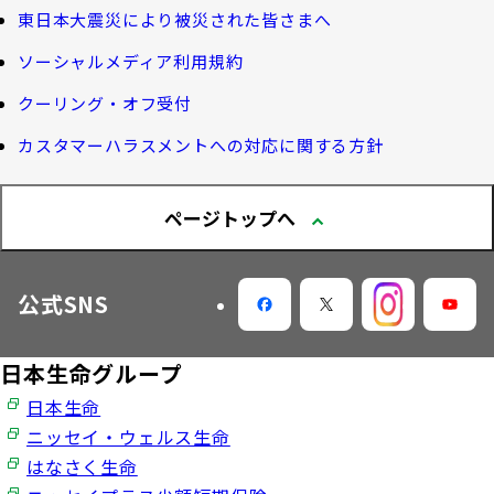
生命保険料控除制度について
企業年金の事務再委託先変更について（契約者さ
東日本大震災により被災された皆さまへ
大樹生命 CM紹介
大樹の認知症サポートサービス
ま専用サイト）
Web版「ご契約のしおり－約款」
ソーシャルメディア利用規約
認知症コラム
企業保険特別勘定運用実績照会サービス
採用情報
クーリング・オフ受付
認知機能チェック
カスタマーハラスメントへの対応に関する方針
今月の九星マネー占い
ページトップへ
大樹らいふ倶楽部紹介
公式SNS
日本生命グループ
日本生命
ニッセイ・ウェルス生命
はなさく生命