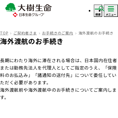
検索
メニュー
ログイン
TOP
ご契約者さま
お手続きのご案内
海外渡航のお手続き
海外渡航のお手続き
資料・見積り請求
長期にわたり海外に滞在される場合は、日本国内在住者
ご契約者さま
または勤務先法人を代理人としてご指定のうえ、「保険
料のお払込み」「諸通知の送付先」について委任してい
ご契約者さま トップ
ただく必要があります。
保険をご検討のお客さま
海外渡航前や海外渡航中のお手続きについてご案内しま
す。
お手続きのご案内
保険をご検討のお客さま トップ
法人のお客さま
保険金・給付金のお支払いについて