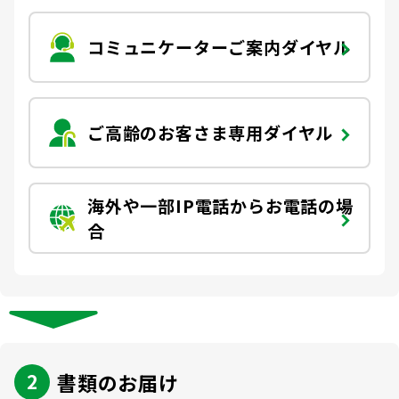
お客さま宛通知「大樹生命からのお知ら
団体年金運用商品
体内環境チェック
機関投資家としての役割
せ」について
コミュニケーターご案内ダイヤル
確定給付企業年金オンラインサービス（CPBS）
認知症について知る
大樹生命 CM紹介
生命保険料控除制度について
企業年金の事務再委託先変更について（契約者さ
大樹の認知症サポートサービス
ま専用サイト）
ご高齢のお客さま専用ダイヤル
採用情報
Web版「ご契約のしおり－約款」
認知症コラム
企業保険特別勘定運用実績照会サービス
認知機能チェック
海外や一部IP電話からお電話の場
今月の九星マネー占い
合
大樹らいふ倶楽部紹介
書類のお届け