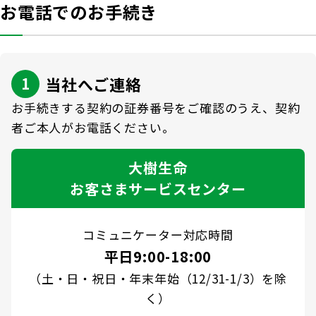
商品を選ぶ
法人のお客さま トップ
契約内容の確認・変更
お電話でのお手続き
知る・楽しむ
探してみよう！あなたにぴったりな保険
書類の再発行
各都道府県中小企業団体中央会の会員の
知る・楽しむ トップ
生命保険商品一覧
大樹生命について
満期保険金などのご請求
皆さま
当社へご連絡
損害保険商品
資金の引出し
大樹生命ブログ
お手続きする契約の証券番号をご確認のうえ、契約
福利厚生制度関連
大樹生命について トップ
よくある質問
お問合せ
保険料の払込み・貸付金のご返済
生命保険について知る
者ご本人がお電話ください。
お金について知る
福利厚生制度等
マイナンバーカードによるお手続き
トップメッセージ
大樹あんしんナビゲーター
大樹生命
ガイドブック「団体保険における保険金・給付金
公的保障試算ツール
その他のお手続き
お客さまサービスセンター
のご請求手続きとお支払いについて」
会社情報
相続税シミュレーション
ご契約者さま向けサービス
大樹 企業保険ダイレクトシステム（団体保険の
業績案内
教育費シミュレーター
コミュニケーター対応時間
各種照会・お手続きサービス）
外貨建保険の円換算レートについて
平日9:00-18:00
健康について知る
団体年金制度関連
お客さま本位の業務運営
（土・日・祝日・年末年始（12/31-1/3）を除
諸利率のお知らせ
く）
長生き診断
団体年金制度
サステナビリティ経営