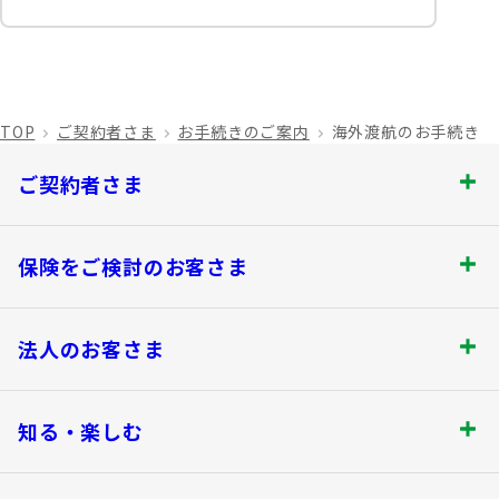
TOP
ご契約者さま
お手続きのご案内
海外渡航のお手続き
ご契約者さま
ご契約者さま トップ
保険をご検討のお客さま
お手続きのご案内
保険をご検討のお客さま トップ
法人のお客さま
保険金・給付金のお支払いについて
商品を選ぶ
法人のお客さま トップ
契約内容の確認・変更
知る・楽しむ
書類の再発行
探してみよう！あなたにぴったりな保険
各都道府県中小企業団体中央会の会員の