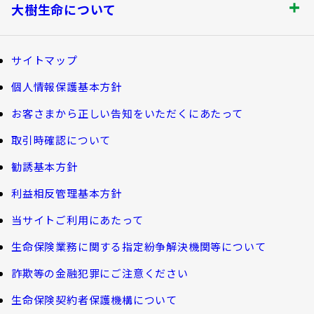
知る・楽しむ トップ
満期保険金などのご請求
生命保険商品一覧
大樹生命について
皆さま
資金の引出し
損害保険商品
大樹生命ブログ
大樹生命について トップ
保険料の払込み・貸付金のご返済
福利厚生制度関連
サイトマップ
生命保険について知る
マイナンバーカードによるお手続き
お金について知る
個人情報保護基本方針
福利厚生制度等
大樹あんしんナビゲーター
トップメッセージ
その他のお手続き
お客さまから正しい告知をいただくにあたって
ガイドブック「団体保険における保険金・給付金
公的保障試算ツール
のご請求手続きとお支払いについて」
会社情報
取引時確認について
ご契約者さま向けサービス
相続税シミュレーション
大樹 企業保険ダイレクトシステム（団体保険の
勧誘基本方針
教育費シミュレーター
各種照会・お手続きサービス）
業績案内
外貨建保険の円換算レートについて
利益相反管理基本方針
健康について知る
団体年金制度関連
お客さま本位の業務運営
諸利率のお知らせ
当サイトご利用にあたって
長生き診断
団体年金制度
生命保険業務に関する指定紛争解決機関等について
サステナビリティ経営
お客さま宛通知「大樹生命からのお知ら
体内環境チェック
団体年金運用商品
詐欺等の金融犯罪にご注意ください
せ」について
機関投資家としての役割
確定給付企業年金オンラインサービス（CPBS）
認知症について知る
生命保険契約者保護機構について