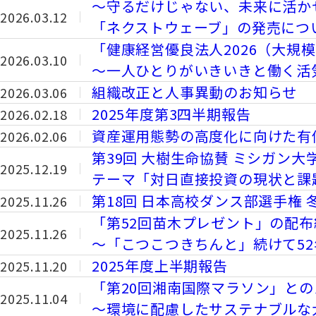
～守るだけじゃない、未来に活か
2026.03.12
「ネクストウェーブ」の発売につ
「健康経営優良法人2026（大規
2026.03.10
～一人ひとりがいきいきと働く活
組織改正と人事異動のお知らせ
2026.03.06
2025年度第3四半期報告
2026.02.18
資産運用態勢の高度化に向けた有
2026.02.06
第39回 大樹生命協賛 ミシガン
2025.12.19
テーマ「対日直接投資の現状と課
第18回 日本高校ダンス部選手権
2025.11.26
「第52回苗木プレゼント」の配
2025.11.26
～「こつこつきちんと」続けて52
2025年度上半期報告
2025.11.20
「第20回湘南国際マラソン」と
2025.11.04
～環境に配慮したサステナブルな