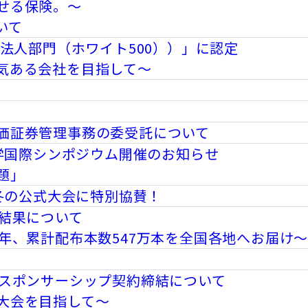
せる保険。～
いて
模法人部門（ホワイト500））」に認定
気ある会社を目指して～
価証券管理事務の委受託について
大学国際シンポジウム開催のお知らせ
題」
 冬の公式大会に特別協賛！
布結果について
年、累計配布本数547万本を全国各地へお届け
のスポンサーシップ契約締結について
大会を目指して～