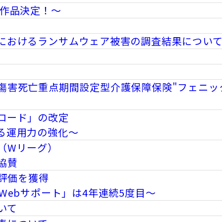
賞作品決定！～
におけるランサムウェア被害の調査結果につい
傷害死亡重点期間設定型介護保障保険"フェニッ
ロード」の改定
る運用力の強化～
（Wリーグ）
の協賛
』評価を獲得
Webサポート」は4年連続5度目～
いて