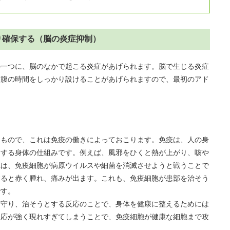
かり確保する（脳の炎症抑制）
の一つに、脳のなかで起こる炎症があげられます。脳で生じる炎症
空腹の時間をしっかり設けることがあげられますので、最初のアド
なもので、これは免疫の働きによっておこります。免疫は、人の身
をする身体の仕組みです。例えば、風邪をひくと熱が上がり、咳や
れは、免疫細胞が病原ウイルスや細菌を消滅させようと戦うことで
すると赤く腫れ、痛みが出ます。これも、免疫細胞が患部を治そう
です。
を守り、治そうとする反応のことで、身体を健康に整えるためには
反応が強く現れすぎてしまうことで、免疫細胞が健康な細胞まで攻