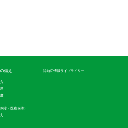
の備え
認知症情報ライブライリー
方
度
度
保障・医療保障）
え