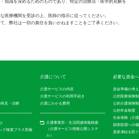
解・知識を深めるためのものであり、特定の治療法・医学的見解を
。
切な医療機関を受診の上、医師の指示に従ってください。
いて、弊社は一切の責任を負いかねますことをご了承ください。
介護について
必要な資金へ
介護サービスの内容
資金準備の考え
介護サービスの利用手続き
公的医療保険制
期発見・治療
介護にかかる費用
公的介護保険制
公的年金制度
生命保険（介護
介護事業所・生活関連情報検索
ク
損害賠償への備
（介護サービス情報公開システ
ニング検査プラス実施
資産凍結を防ぐ
ム）