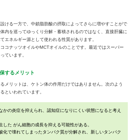
く設ける一方で、中鎖脂肪酸の摂取によってさらに増やすことがで
に体内を巡ってゆっくり分解・蓄積されるのではなく、直接肝臓に
れてエネルギー源として使われる性質があります。
ココナッツオイルやMCTオイルのことです。最近ではスーパー
なっています。
確保するメリット
れるメリットは、ケトン体の作用だけではありません。次のよう
あるといわれています。
なかの炎症を抑えられ、認知症になりにくい状態になると考え
生した がん細胞の成長を抑える可能性がある。
酸化で壊れてしまったタンパク質が分解され、新しいタンパク