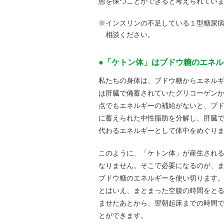
態を保つことができると考えられてい
※インスリンの不足している１型糖尿
相談ください。
●「ケトン体」はブドウ糖のエネ
私たちの身体は、ブドウ糖からエネル
は肝臓で備蓄されていたグリコーゲン
点でもエネルギーの補給がないと、ブ
に蓄えられた中性脂肪を分解し、肝臓
代わるエネルギーとして体中をめぐり
このように、「ケトン体」が産生され
なりません。そこで必要になるのが、
ブドウ糖のエネルギーを使い切ります
とはいえ、まとまった空腹の時間をと
ませたあとから、翌朝起床までの時間
とができます。