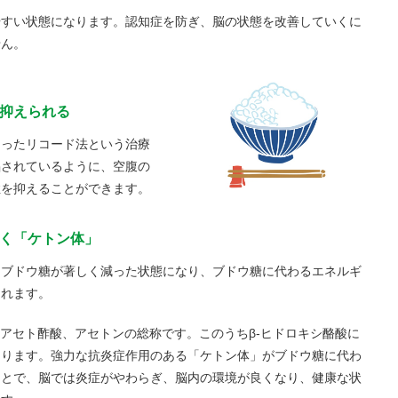
やすい状態になります。認知症を防ぎ、脳の状態を改善していくに
せん。
が抑えられる
なったリコード法という治療
唱されているように、空腹の
症を抑えることができます。
働く「ケトン体」
はブドウ糖が著しく減った状態になり、ブドウ糖に代わるエネルギ
されます。
、アセト酢酸、アセトンの総称です。このうちβ-ヒドロキシ酪酸に
あります。強力な抗炎症作用のある「ケトン体」がブドウ糖に代わ
ことで、脳では炎症がやわらぎ、脳内の環境が良くなり、健康な状