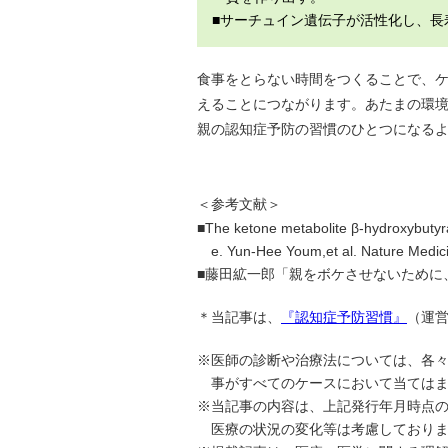
■サーチュイン遺伝子が活性化し、長
食事をとらない時間をつくることで、
えることにつながります。あたまの環
親の認知症予防の習慣のひとつになる
＜参考文献＞
■The ketone metabolite β-hydroxybuty
e. Yun-Hee Youm,et al. Nature Medi
■藤田絋一郎「親をボケさせないために
＊当記事は、
『認知症予防習慣』
（運営
※医師の診断や治療法については、各
事がすべてのケースにおいて当ては
※当記事の内容は、上記発行年月時点
医療の状況の変化等は考慮しており