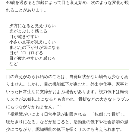
40歳を過ぎると加齢によって目も衰え始め、次のような変化が現
れることがあります。
夕方になると見えづらい
光がまぶしく感じる
目が乾きやすい
小さい文字が見えにくい
まぶたの下がりが気になる
目がゴロゴロする
目が疲れやすいと感じる
など
目の衰えがみられ始めのころは、自覚症状がない場合も少なくあ
りません。しかし、目の機能低下が進むと、外出や仕事、家事と
いった日常生活に支障がおよぶ場合があります。視力低下は転倒
リスクが10倍以上になるとも言われ、骨折などの大きなトラブル
にもつながりかねません。
＊3
「視覚障がいにより日常生活が制限される」「転倒して骨折し、
寝たきりになる」などが起こると、活動量の低下や社会参加の減
少につながり、認知機能の低下を招くリスクも考えられます。