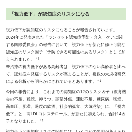
「視力低下」が認知症のリスクになる
視力低下が認知症のリスクになることが報告されています。
2024年に発表された「ランセット認知症予防・介入・ケアに関
する国際委員会」の報告において、視力低下が新たに修正可能な
認知症のリスク因子（予防できる可能性のあるリスク）として加
えられました。
＊1
未治療の視力低下がある高齢者は、視力低下のない高齢者と比べ
て、認知症を発症するリスクが高まることが、複数の大規模研究
による分析から明らかにされているとあります。
＊1
今回の報告により、これまでの認知症の12のリスク因子（教育機
会の不足、難聴、抑うつ、頭部外傷、運動不足、糖尿病、喫煙、
高血圧、肥満、過度の飲酒、社会的孤立、大気汚染）に、「視力
低下」と「高LDLコレステロール」が新たに加えられ、合計14因
子となりました。
＊1
視力低下と認知症リスクの関係には、いくつかの要因が考えられ