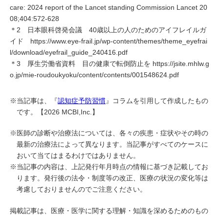
care: 2024 report of the Lancet standing Commission Lancet 20
08;404:572-628
＊2 日本眼科啓発会議 40歳以上の人のためのアイフレイルガ
イド https://www.eye-frail.jp/wp-content/themes/theme_eyefrai
l/download/eyefrail_guide_240416.pdf
＊3 厚生労働省資料 目の健康で転倒防止を https://jsite.mhlw.g
o.jp/mie-roudoukyoku/content/contents/001548624.pdf
※当記事は、『
認知症予防習慣
』コラムを引用して作成したもの
です。【2026 MCBI,Inc.】
※医師の診断や治療法については、各々の疾患・症状やその時の
最新の治療法によって異なります。当記事がすべてのケースに
おいて当てはまるわけではありません。
※当記事の内容は、上記発行年月時点の情報に基づき記載してお
ります。発行後の法令・制度等の改正、医療の状況の変化等は
考慮しておりませんのでご注意ください。
掲載記事は、医療・医学に関する理解・知識を深めるためのもの