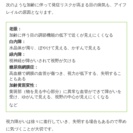
次のような加齢に伴って発症リスクが高まる目の病気も、アイフ
レイルの原因となります。
老眼：
加齢に伴う目の調節機能の低下で近くが見えにくくなる
白内障：
水晶体が濁り、ぼやけて見える、かすんで見える
緑内障：
視神経が障がいされて視野が欠ける
糖尿病網膜症：
高血糖で網膜の血管が傷つき、視力が低下する、失明するこ
ともある
加齢黄斑変性：
黄斑部（物を見る中心部分）に異常な血管ができて障がいを
受け、ゆがんで見える、視野の中心が見えにくくなる
など
視力障がいは徐々に進行していき、失明する場合もあるので早め
に気づくことが大切です。